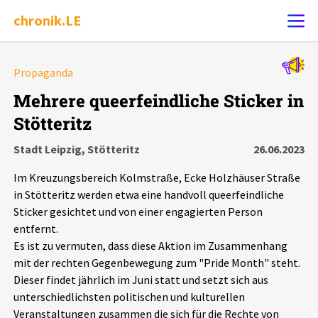
chronik.LE
Alle Ereignisse
Propaganda
Ereignis melden
7502
Ereignisse
Mehrere queerfeindliche Sticker in
Stötteritz
Chronik
Ereignisse
Statistik
Stadt Leipzig, Stötteritz
26.06.2023
Exportieren
?
Filter Erklärungen
Dossiers
Im Kreuzungsbereich Kolmstraße, Ecke Holzhäuser Straße
in Stötteritz werden etwa eine handvoll queerfeindliche
Leipziger Zustände
Sticker gesichtet und von einer engagierten Person
entfernt.
Es ist zu vermuten, dass diese Aktion im Zusammenhang
Schlaglichter
mit der rechten Gegenbewegung zum "Pride Month" steht.
Dieser findet jährlich im Juni statt und setzt sich aus
Phänomene
unterschiedlichsten politischen und kulturellen
Veranstaltungen zusammen die sich für die Rechte von