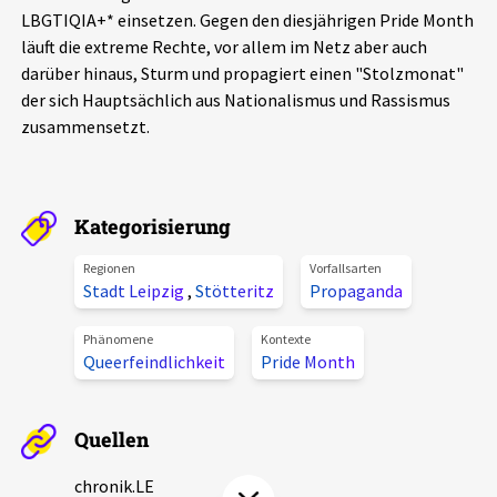
LBGTIQIA+* einsetzen. Gegen den diesjährigen Pride Month
Aktuelles
läuft die extreme Rechte, vor allem im Netz aber auch
darüber hinaus, Sturm und propagiert einen "Stolzmonat"
Alle Beiträge
Über uns
der sich Hauptsächlich aus Nationalismus und Rassismus
zusammensetzt.
Veranstaltungen
Projektbeschreibung
Pressemitteilungen
Kontakt
Podcasts
Kategorisierung
Unterstützer_innen
Regionen
Vorfallsarten
Spenden
Stadt Leipzig
,
Stötteritz
Propaganda
chronik.LE in der Presse
Phänomene
Kontexte
Queerfeindlichkeit
Pride Month
Quellen
chronik.LE