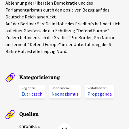
Ablehnung der liberalen Demokratie und des
Aktuelles
Parlamentarismus durch den positiven Bezug auf das
Deutsche Reich ausdrückt.
Alle Beiträge
Auf der Berliner Straße in Höhe des Friedhofs befindet sich
Über uns
auf einer Glasfassade der Schriftzug "Defend Europe".
Veranstaltungen
Zudem befinden sich die Graffiti "Pro Border, Pro Nation"
Projektbeschreibung
und erneut "Defend Europe" in der Unterführung der S-
Pressemitteilungen
Bahn-Haltestelle Leipzig Nord.
Kontakt
Podcasts
Unterstützer_innen
Spenden
Kategorisierung
chronik.LE in der Presse
Regionen
Phänomene
Vorfallsarten
Eutritzsch
Neonazismus
Propaganda
Quellen
chronik.LE