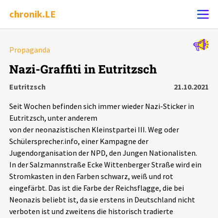
chronik.LE
Alle Ereignisse
Propaganda
Ereignis melden
7502
Ereignisse
Nazi-Graffiti in Eutritzsch
Eutritzsch
21.10.2021
Chronik
Ereignisse
Statistik
Seit Wochen befinden sich immer wieder Nazi-Sticker in
Exportieren
?
Filter Erklärungen
Dossiers
Eutritzsch, unter anderem
von der neonazistischen Kleinstpartei III. Weg oder
Schülersprecher.info, einer Kampagne der
Leipziger Zustände
Jugendorganisation der NPD, den Jungen Nationalisten.
In der Salzmannstraße Ecke Wittenberger Straße wird ein
Schlaglichter
Stromkasten in den Farben schwarz, weiß und rot
eingefärbt. Das ist die Farbe der Reichsflagge, die bei
Phänomene
Neonazis beliebt ist, da sie erstens in Deutschland nicht
verboten ist und zweitens die historisch tradierte