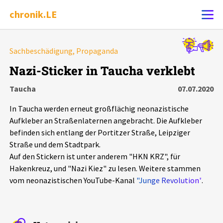
chronik.LE
Alle Ereignisse
Sachbeschädigung, Propaganda
Ereignis melden
7502
Ereignisse
Nazi-Sticker in Taucha verklebt
Taucha
07.07.2020
Chronik
Ereignisse
Statistik
In Taucha werden erneut großflächig neonazistische
Exportieren
?
Filter Erklärungen
Dossiers
Aufkleber an Straßenlaternen angebracht. Die Aufkleber
befinden sich entlang der Portitzer Straße, Leipziger
Straße und dem Stadtpark.
Leipziger Zustände
Auf den Stickern ist unter anderem "HKN KRZ", für
Hakenkreuz, und "Nazi Kiez" zu lesen. Weitere stammen
Schlaglichter
vom neonazistischen YouTube-Kanal
"Junge Revolution"
.
Phänomene