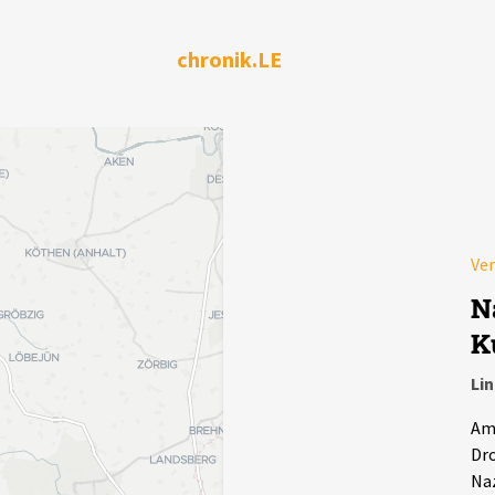
chronik.LE
Ver
N
K
Li
Am
Dr
Naz