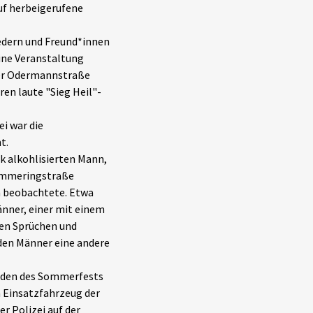
uf herbeigerufene
edern und Freund*innen
ine Veranstaltung
der Odermannstraße
ren laute "Sieg Heil"-
i war die
t.
 alkohlisierten Mann,
emmeringstraße
um beobachtete. Etwa
nner, einer mit einem
hen Sprüchen und
den Männer eine andere
enden des Sommerfests
n Einsatzfahrzeug der
er Polizei auf der