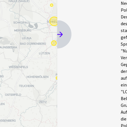
Neo
Po
Der
des
sta
gef
Sp
"Na
Ver
Geg
de
auf
ein
"LO
Bel
Gru
Auf
die
Pol