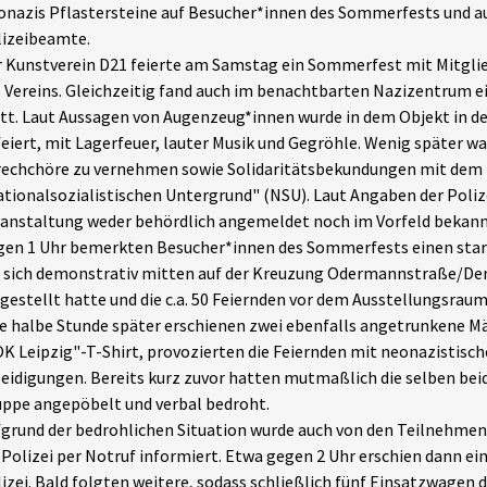
nazis Pflastersteine auf Besucher*innen des Sommerfests und a
lizeibeamte.
 Kunstverein D21 feierte am Samstag ein Sommerfest mit Mitgli
 Vereins. Gleichzeitig fand auch im benachtbarten Nazizentrum e
tt. Laut Aussagen von Augenzeug*innen wurde in dem Objekt in 
eiert, mit Lagerfeuer, lauter Musik und Gegröhle. Wenig später wa
rechchöre zu vernehmen sowie Solidaritätsbekundungen mit dem
tionalsozialistischen Untergrund" (NSU). Laut Angaben der Polize
anstaltung weder behördlich angemeldet noch im Vorfeld bekann
en 1 Uhr bemerkten Besucher*innen des Sommerfests einen stark
r sich demonstrativ mitten auf der Kreuzung Odermannstraße/D
gestellt hatte und die c.a. 50 Feiernden vor dem Ausstellungsra
e halbe Stunde später erschienen zwei ebenfalls angetrunkene Mä
K Leipzig"-T-Shirt, provozierten die Feiernden mit neonazistisc
eidigungen. Bereits kurz zuvor hatten mutmaßlich die selben bei
ppe angepöbelt und verbal bedroht.
grund der bedrohlichen Situation wurde auch von den Teilnehm
 Polizei per Notruf informiert. Etwa gegen 2 Uhr erschien dann ei
izei. Bald folgten weitere, sodass schließlich fünf Einsatzwagen d