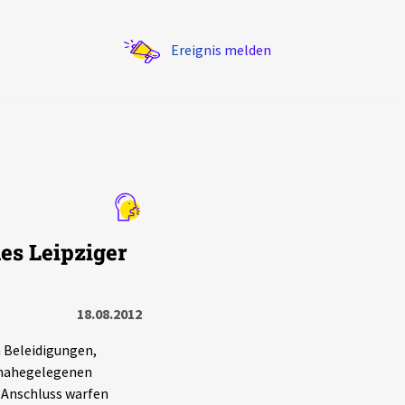
Ereignis melden
Statistik
es Leipziger
Exportieren
?
Filter Erklärungen
18.08.2012
 Beleidigungen,
 nahegelegenen
 Anschluss warfen