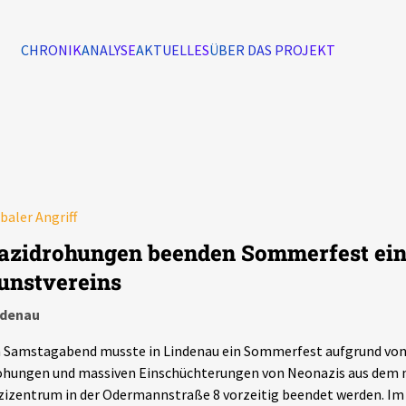
CHRONIK
ANALYSE
AKTUELLES
ÜBER DAS PROJEKT
Alle Ereignisse
7502
Ereignisse
baler Angriff
Ereignisse
azidrohungen beenden Sommerfest ein
unstvereins
ndenau
 Samstagabend musste in Lindenau ein Sommerfest aufgrund von
ohungen und massiven Einschüchterungen von Neonazis aus dem
izentrum in der Odermannstraße 8 vorzeitig beendet werden. Im