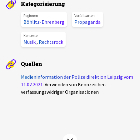
Kategorisierung
Aktuelles
Regionen
Vorfallsarten
Böhlitz-Ehrenberg
Propaganda
Alle Beiträge
Über uns
Veranstaltungen
Kontexte
Musik
,
Rechtsrock
Projektbeschreibung
Pressemitteilungen
Kontakt
Podcasts
Quellen
Unterstützer_innen
Medieninformation der Polizeidirektion Leipzig vom
Spenden
11.02.2021
: Verwenden von Kennzeichen
verfassungswidriger Organisationen
chronik.LE in der Presse