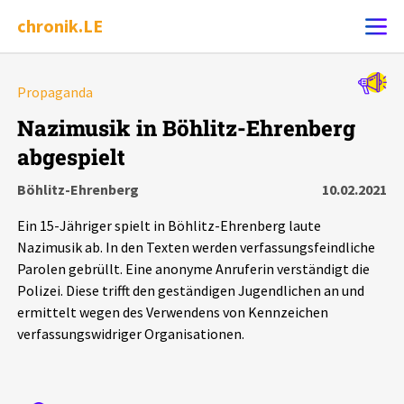
chronik.LE
Alle Ereignisse
Propaganda
Ereignis melden
7502
Ereignisse
Nazimusik in Böhlitz-Ehrenberg
abgespielt
Chronik
Ereignisse
Statistik
Böhlitz-Ehrenberg
10.02.2021
Exportieren
?
Filter Erklärungen
Dossiers
Ein 15-Jähriger spielt in Böhlitz-Ehrenberg laute
Nazimusik ab. In den Texten werden verfassungsfeindliche
Leipziger Zustände
Parolen gebrüllt. Eine anonyme Anruferin verständigt die
Polizei. Diese trifft den geständigen Jugendlichen an und
ermittelt wegen des Verwendens von Kennzeichen
Schlaglichter
verfassungswidriger Organisationen.
Phänomene