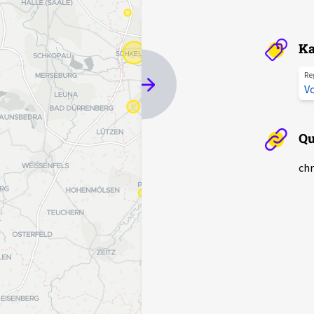
Ka
Re
V
Qu
chr