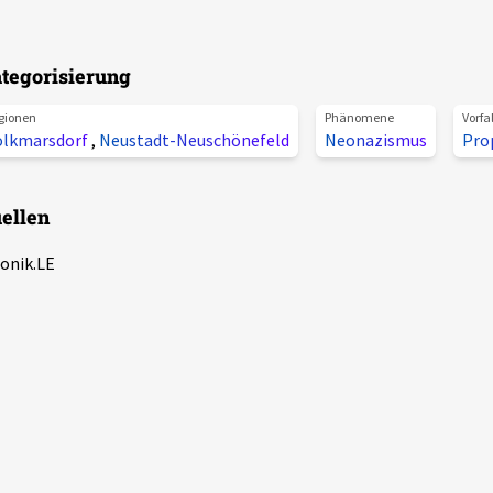
tegorisierung
gionen
Phänomene
Vorfa
olkmarsdorf
,
Neustadt-Neuschönefeld
Neonazismus
Pro
ellen
onik.LE