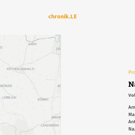
chronik.LE
Pr
N
Vo
Am 
Mar
Ant
Naz