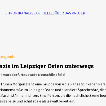
CHRONIK
ANALYSE
AKTUELLES
ÜBER DAS PROJEKT
Alle Ereignisse
7502
Ereignisse
opaganda
Ereignisse
azis im Leipziger Osten unterwegs
lkmarsdorf, Neustadt-Neuschönefeld
frühen Morgen zieht eine Gruppe von 4 bis 5 angetrunkenen Pers
iannenstraße im Leipziger Osten und skandiert Sprechchöre, die 
ifaschist*innen richten. Eine Person, die die nächtliche Szene beo
iszene zu und schätzt sie als gewaltbereit ein.