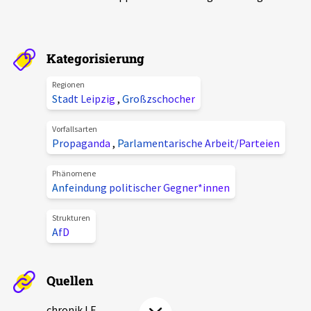
Aktuelles
Alle Beiträge
Kategorisierung
Über uns
Veranstaltungen
Regionen
Projektbeschreibung
Stadt Leipzig
,
Großzschocher
Pressemitteilungen
Kontakt
Vorfallsarten
Podcasts
Propaganda
,
Parlamentarische Arbeit/Parteien
Unterstützer_innen
Phänomene
Spenden
Anfeindung politischer Gegner*innen
chronik.LE in der Presse
Strukturen
AfD
Quellen
chronik.LE