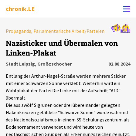
chronik.LE
Alle Ereignisse
Propaganda, Parlamentarische Arbeit/Parteien
Ereignis melden
7502
Ereignisse
Nazisticker und Übermalen von
Linken-Plakat
Chronik
Ereignisse
Statistik
Stadt Leipzig, Großzschocher
02.08.2024
Exportieren
?
Filter Erklärungen
Dossiers
Entlang der Arthur-Nagel-Straße werden mehrere Sticker
mit einer Schwarzen Sonne verklebt. Weiterhin wird ein
Leipziger Zustände
Wahlplakat der Partei Die Linke mit der Aufschrift "AfD"
übermalt.
Die aus zwölf Sigrunen oder drei übereinander gelegten
Schlaglichter
Hakenkreuzen gebildete "Schwarze Sonne" wurde während
des Nationalsozialismus in einem SS-Schulungszentrum als
Phänomene
Bodenornament verwendet und wird heute von
neofaschistischen Gruppen als Erkennungszeichen genutzt.