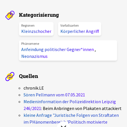
Aktuelles
Kategorisierung
Alle Beiträge
Über uns
Regionen
Vorfallsarten
Kleinzschocher
Körperlicher Angriff
Veranstaltungen
Projektbeschreibung
Pressemitteilungen
Phänomene
Anfeindung politischer Gegner*innen
,
Kontakt
Podcasts
Neonazismus
Unterstützer_innen
Spenden
Quellen
chronik.LE in der Presse
chronik.LE
Sören Pellmann vom 07.05.2021
Medieninformation der Polizeidirektion Leipzig
246/2021
: Beim Anbringen von Plakaten attackiert
kleine Anfrage "Juristische Folgen von Straftaten
im PHänomenbereich 'Politisch motivierte