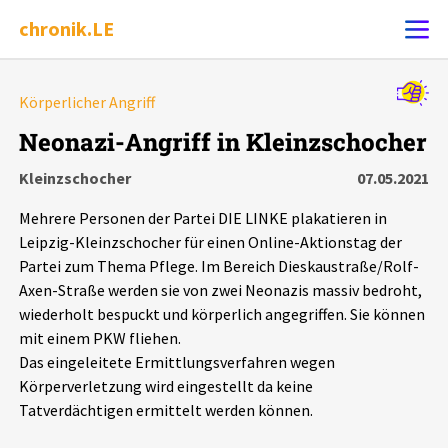
chronik.LE
Alle Ereignisse
Körperlicher Angriff
Ereignis melden
7502
Ereignisse
Neonazi-Angriff in Kleinzschocher
Kleinzschocher
07.05.2021
Chronik
Ereignisse
Statistik
Mehrere Personen der Partei DIE LINKE plakatieren in
Exportieren
?
Filter Erklärungen
Dossiers
Leipzig-Kleinzschocher für einen Online-Aktionstag der
Partei zum Thema Pflege. Im Bereich Dieskaustraße/Rolf-
Axen-Straße werden sie von zwei Neonazis massiv bedroht,
Leipziger Zustände
wiederholt bespuckt und körperlich angegriffen. Sie können
mit einem PKW fliehen.
Schlaglichter
Das eingeleitete Ermittlungsverfahren wegen
Körperverletzung wird eingestellt da keine
Phänomene
Tatverdächtigen ermittelt werden können.