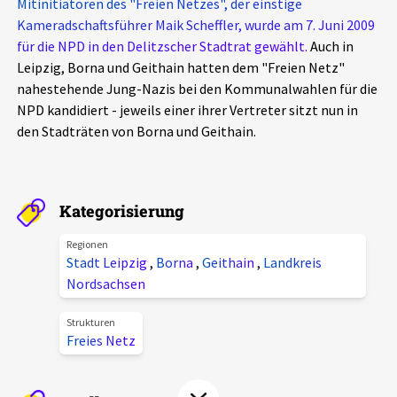
Mitinitiatoren des "Freien Netzes", der einstige
Aktuelles
Kameradschaftsführer Maik Scheffler, wurde am 7. Juni 2009
für die NPD in den Delitzscher Stadtrat gewählt.
Auch in
Alle Beiträge
Leipzig, Borna und Geithain hatten dem "Freien Netz"
Über uns
nahestehende Jung-Nazis bei den Kommunalwahlen für die
Veranstaltungen
NPD kandidiert - jeweils einer ihrer Vertreter sitzt nun in
Projektbeschreibung
den Stadträten von Borna und Geithain.
Pressemitteilungen
Kontakt
Podcasts
Unterstützer_innen
Kategorisierung
Spenden
Regionen
Stadt Leipzig
,
Borna
,
Geithain
,
Landkreis
chronik.LE in der Presse
Nordsachsen
Strukturen
Freies Netz