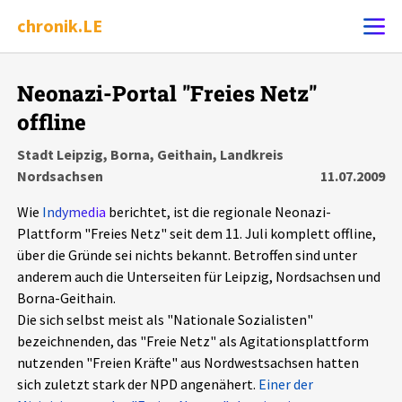
chronik.LE
Alle Ereignisse
Neonazi-Portal "Freies Netz"
Ereignis melden
7502
Ereignisse
offline
Stadt Leipzig, Borna, Geithain, Landkreis
Chronik
Ereignisse
Statistik
Nordsachsen
11.07.2009
Wie
Indymedia
berichtet, ist die regionale Neonazi-
Exportieren
?
Filter Erklärungen
Dossiers
Plattform "Freies Netz" seit dem 11. Juli komplett offline,
über die Gründe sei nichts bekannt. Betroffen sind unter
Leipziger Zustände
anderem auch die Unterseiten für Leipzig, Nordsachsen und
Borna-Geithain.
Schlaglichter
Die sich selbst meist als "Nationale Sozialisten"
bezeichnenden, das "Freie Netz" als Agitationsplattform
nutzenden "Freien Kräfte" aus Nordwestsachsen hatten
Phänomene
sich zuletzt stark der NPD angenähert.
Einer der