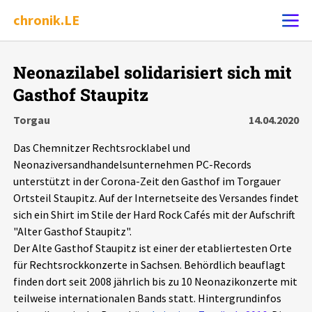
chronik.LE
Alle Ereignisse
Neonazilabel solidarisiert sich mit
Ereignis melden
7502
Ereignisse
Gasthof Staupitz
Torgau
14.04.2020
Chronik
Ereignisse
Statistik
Das Chemnitzer Rechtsrocklabel und
Neonaziversandhandelsunternehmen PC-Records
Exportieren
?
Filter Erklärungen
Dossiers
unterstützt in der Corona-Zeit den Gasthof im Torgauer
Ortsteil Staupitz. Auf der Internetseite des Versandes findet
Leipziger Zustände
sich ein Shirt im Stile der Hard Rock Cafés mit der Aufschrift
"Alter Gasthof Staupitz".
Schlaglichter
Der Alte Gasthof Staupitz ist einer der etabliertesten Orte
für Rechtsrockkonzerte in Sachsen. Behördlich beauflagt
finden dort seit 2008 jährlich bis zu 10 Neonazikonzerte mit
Phänomene
teilweise internationalen Bands statt. Hintergrundinfos