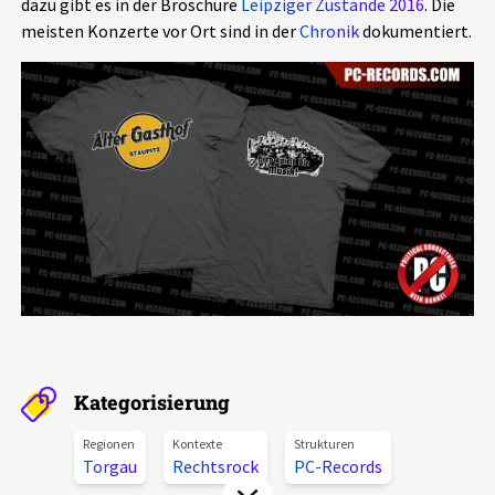
dazu gibt es in der Broschüre
Leipziger Zustände 2016
. Die
Aktuelles
meisten Konzerte vor Ort sind in der
Chronik
dokumentiert.
Alle Beiträge
Über uns
Veranstaltungen
Projektbeschreibung
Pressemitteilungen
Kontakt
Podcasts
Unterstützer_innen
Spenden
chronik.LE in der Presse
Kategorisierung
Regionen
Kontexte
Strukturen
Torgau
Rechtsrock
PC-Records