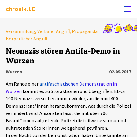
chronik.LE
Alle Ereignisse
Versammlung, Verbaler Angriff, Propaganda,
Ereignis melden
Körperlicher Angriff
7502
Ereignisse
Neonazis stören Antifa-Demo in
Chronik
Ereignisse
Statistik
Wurzen
Wurzen
02.09.2017
Exportieren
?
Filter Erklärungen
Dossiers
Am Rande einer
antifaschistischen Demonstration in
Leipziger Zustände
Wurzen
kommt es zu Störaktionen und Übergriffen. Etwa
100 Neonazis versuchen immer wieder, an die rund 400
Demonstrant*innen heranzukommen, was durch die Polizei
Schlaglichter
verhindert wird. Ansonsten lässt die mit über 700
Beamt*innen auftretende Polizei die teilweise vermummt
Phänomene
auftretenden StörerInnen weitgehend gewähren.
In der Nacht vor der Demonstration haben Unbekannte an