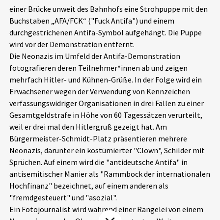
einer Brücke unweit des Bahnhofs eine Strohpuppe mit den
Aktuelles
Buchstaben „AFA/FCK“ ("Fuck Antifa") und einem
durchgestrichenen Antifa-Symbol aufgehängt. Die Puppe
Alle Beiträge
Über uns
wird vor der Demonstration entfernt.
Die Neonazis im Umfeld der Antifa-Demonstration
Veranstaltungen
fotografieren deren Teilnehmer*innen ab und zeigen
Projektbeschreibung
Pressemitteilungen
mehrfach Hitler- und Kühnen-Grüße. In der Folge wird ein
Kontakt
Erwachsener wegen der Verwendung von Kennzeichen
Podcasts
verfassungswidriger Organisationen in drei Fällen zu einer
Unterstützer_innen
Gesamtgeldstrafe in Höhe von 60 Tagessätzen verurteilt,
weil er drei mal den Hitlergruß gezeigt hat. Am
Spenden
Bürgermeister-Schmidt-Platz präsentieren mehrere
chronik.LE in der Presse
Neonazis, darunter ein kostümierter "Clown", Schilder mit
Sprüchen. Auf einem wird die "antideutsche Antifa" in
antisemitischer Manier als "Rammbock der internationalen
Hochfinanz" bezeichnet, auf einem anderen als
"fremdgesteuert" und "asozial".
Ein Fotojournalist wird während einer Rangelei von einem