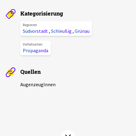
Aktuelles
Kategorisierung
Alle Beiträge
Regionen
Über uns
Südvorstadt
,
Schleußig
,
Grünau
Veranstaltungen
Projektbeschreibung
Vorfallsarten
Pressemitteilungen
Propaganda
Kontakt
Podcasts
Unterstützer_innen
Quellen
Spenden
AugenzeugInnen
chronik.LE in der Presse