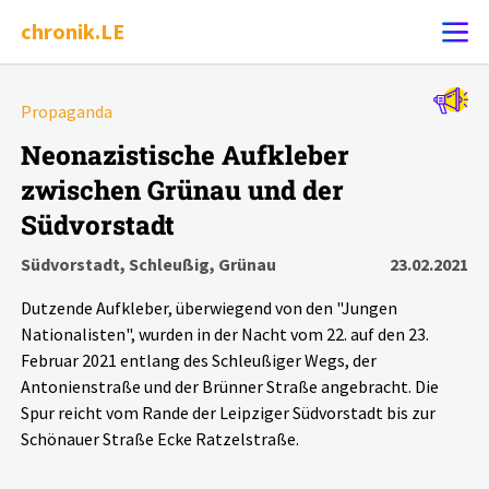
chronik.LE
Alle Ereignisse
Propaganda
Ereignis melden
7502
Ereignisse
Neonazistische Aufkleber
zwischen Grünau und der
Chronik
Ereignisse
Statistik
Südvorstadt
Exportieren
?
Filter Erklärungen
Dossiers
Südvorstadt, Schleußig, Grünau
23.02.2021
Dutzende Aufkleber, überwiegend von den "Jungen
Leipziger Zustände
Nationalisten", wurden in der Nacht vom 22. auf den 23.
Februar 2021 entlang des Schleußiger Wegs, der
Schlaglichter
Antonienstraße und der Brünner Straße angebracht. Die
Spur reicht vom Rande der Leipziger Südvorstadt bis zur
Schönauer Straße Ecke Ratzelstraße.
Phänomene