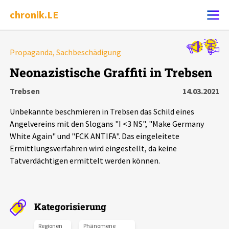
chronik.LE
Alle Ereignisse
Propaganda, Sachbeschädigung
Ereignis melden
7502
Ereignisse
Neonazistische Graffiti in Trebsen
Trebsen
14.03.2021
Chronik
Ereignisse
Statistik
Unbekannte beschmieren in Trebsen das Schild eines
Exportieren
?
Filter Erklärungen
Dossiers
Angelvereins mit den Slogans "I <3 NS", "Make Germany
White Again" und "FCK ANTIFA". Das eingeleitete
Ermittlungsverfahren wird eingestellt, da keine
Leipziger Zustände
Tatverdächtigen ermittelt werden können.
Schlaglichter
Kategorisierung
Phänomene
Regionen
Phänomene