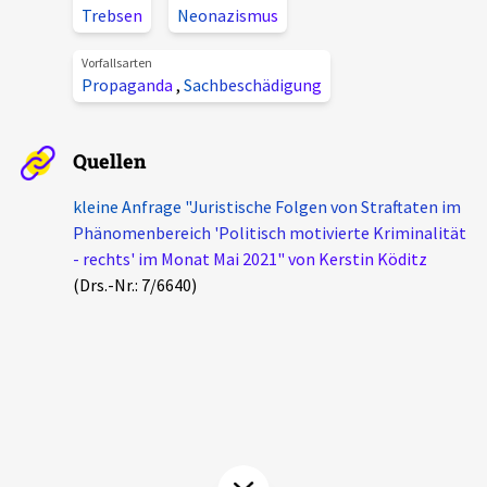
Trebsen
Neonazismus
Aktuelles
Vorfallsarten
Alle Beiträge
Propaganda
,
Sachbeschädigung
Über uns
Veranstaltungen
Projektbeschreibung
Quellen
Pressemitteilungen
Kontakt
kleine Anfrage "Juristische Folgen von Straftaten im
Podcasts
Phänomenbereich 'Politisch motivierte Kriminalität
Unterstützer_innen
- rechts' im Monat Mai 2021" von Kerstin Köditz
Spenden
(Drs.-Nr.: 7/6640)
chronik.LE in der Presse