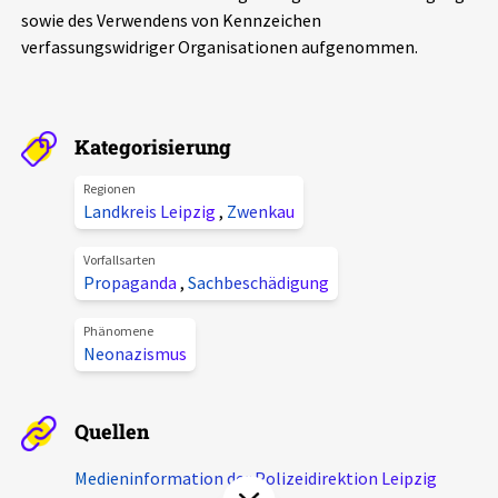
sowie des Verwendens von Kennzeichen
Aktuelles
verfassungswidriger Organisationen aufgenommen.
Alle Beiträge
Über uns
Veranstaltungen
Kategorisierung
Projektbeschreibung
Pressemitteilungen
Regionen
Kontakt
Landkreis Leipzig
,
Zwenkau
Podcasts
Unterstützer_innen
Vorfallsarten
Propaganda
,
Sachbeschädigung
Spenden
chronik.LE in der Presse
Phänomene
Neonazismus
Quellen
Medieninformation der Polizeidirektion Leipzig