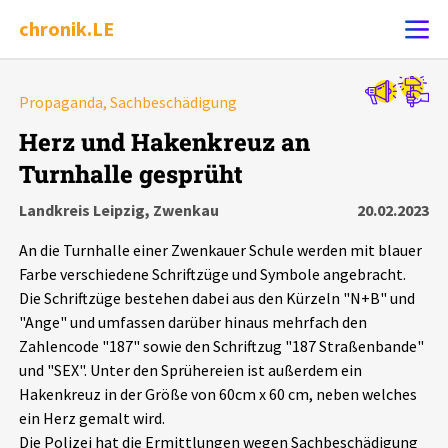
chronik.LE
Alle Ereignisse
Propaganda, Sachbeschädigung
Ereignis melden
7502
Ereignisse
Herz und Hakenkreuz an
Turnhalle gesprüht
Chronik
Ereignisse
Statistik
Landkreis Leipzig, Zwenkau
20.02.2023
Exportieren
?
Filter Erklärungen
Dossiers
An die Turnhalle einer Zwenkauer Schule werden mit blauer
Farbe verschiedene Schriftzüge und Symbole angebracht.
Leipziger Zustände
Die Schriftzüge bestehen dabei aus den Kürzeln "N+B" und
"Ange" und umfassen darüber hinaus mehrfach den
Zahlencode "187" sowie den Schriftzug "187 Straßenbande"
Schlaglichter
und "SEX". Unter den Sprühereien ist außerdem ein
Hakenkreuz in der Größe von 60cm x 60 cm, neben welches
Phänomene
ein Herz gemalt wird.
Die Polizei hat die Ermittlungen wegen Sachbeschädigung