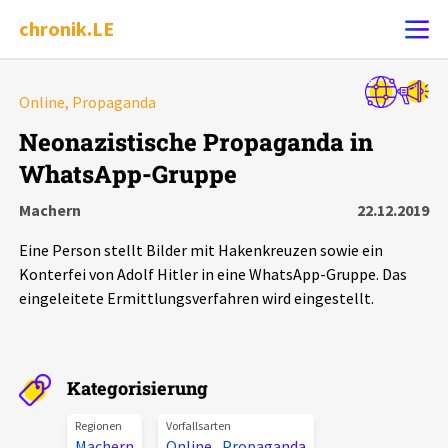
chronik.LE
Alle Ereignisse
Online, Propaganda
Ereignis melden
7502
Ereignisse
Neonazistische Propaganda in
WhatsApp-Gruppe
Chronik
Ereignisse
Statistik
Machern
22.12.2019
Exportieren
?
Filter Erklärungen
Dossiers
Eine Person stellt Bilder mit Hakenkreuzen sowie ein
Konterfei von Adolf Hitler in eine WhatsApp-Gruppe. Das
Leipziger Zustände
eingeleitete Ermittlungsverfahren wird eingestellt.
Schlaglichter
Kategorisierung
Phänomene
Regionen
Vorfallsarten
Machern
Online
,
Propaganda