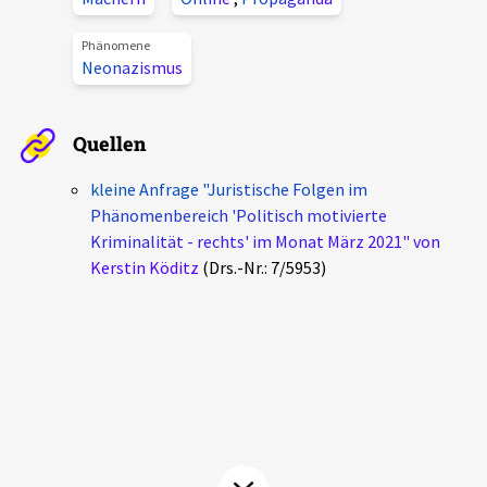
Aktuelles
Phänomene
Neonazismus
Alle Beiträge
Über uns
Veranstaltungen
Quellen
Projektbeschreibung
Pressemitteilungen
kleine Anfrage "Juristische Folgen im
Kontakt
Podcasts
Phänomenbereich 'Politisch motivierte
Unterstützer_innen
Kriminalität - rechts' im Monat März 2021" von
Kerstin Köditz
(Drs.-Nr.: 7/5953)
Spenden
chronik.LE in der Presse