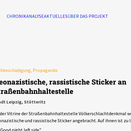
CHRONIK
ANALYSE
AKTUELLES
ÜBER DAS PROJEKT
Alle Ereignisse
7502
Ereignisse
Ereignisse
chbeschädigung, Propaganda
eonazistische, rassistische Sticker an
traßenbahnhaltestelle
dt Leipzig, Stötteritz
der Vitrine der Straßenbahnhaltestelle Völkerschlachtdenkmal w
nazistische und rassistische Sticker angebracht. Auf ihnen ist zu 
"Good night left side"