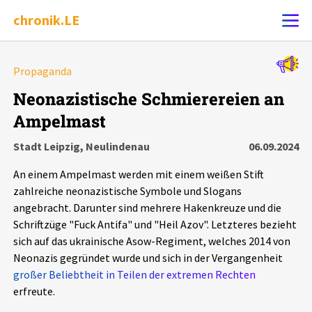
chronik.LE
Alle Ereignisse
Propaganda
Ereignis melden
7502
Ereignisse
Neonazistische Schmierereien an
Ampelmast
Chronik
Ereignisse
Statistik
Stadt Leipzig, Neulindenau
06.09.2024
Exportieren
?
Filter Erklärungen
Dossiers
An einem Ampelmast werden mit einem weißen Stift
zahlreiche neonazistische Symbole und Slogans
Leipziger Zustände
angebracht. Darunter sind mehrere Hakenkreuze und die
Schriftzüge "Fuck Antifa" und "Heil Azov". Letzteres bezieht
sich auf das ukrainische Asow-Regiment, welches 2014 von
Schlaglichter
Neonazis gegründet wurde und sich in der Vergangenheit
großer Beliebtheit in Teilen der extremen Rechten
Phänomene
erfreute.