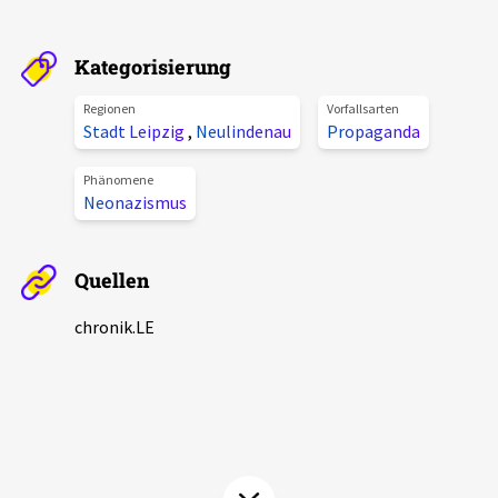
Aktuelles
Kategorisierung
Alle Beiträge
Über uns
Regionen
Vorfallsarten
Veranstaltungen
Stadt Leipzig
,
Neulindenau
Propaganda
Projektbeschreibung
Pressemitteilungen
Phänomene
Kontakt
Neonazismus
Podcasts
Unterstützer_innen
Quellen
Spenden
chronik.LE
chronik.LE in der Presse