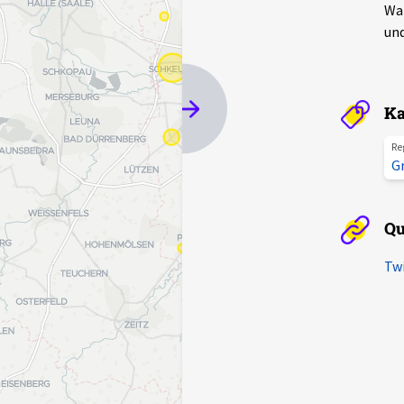
War
und
Ka
Re
G
Qu
Twi