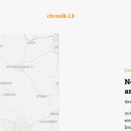
chronik.LE
Sa
N
a
Gr
In 
ein
Dro