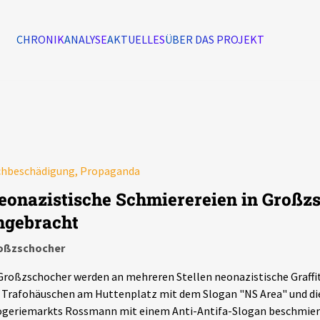
CHRONIK
ANALYSE
AKTUELLES
ÜBER DAS PROJEKT
Alle Ereignisse
7502
Ereignisse
chbeschädigung, Propaganda
Ereignisse
eonazistische Schmierereien in Großz
ngebracht
oßzschocher
Großzschocher werden an mehreren Stellen neonazistische Graffit
 Trafohäuschen am Huttenplatz mit dem Slogan "NS Area" und die
geriemarkts Rossmann mit einem Anti-Antifa-Slogan beschmiert.