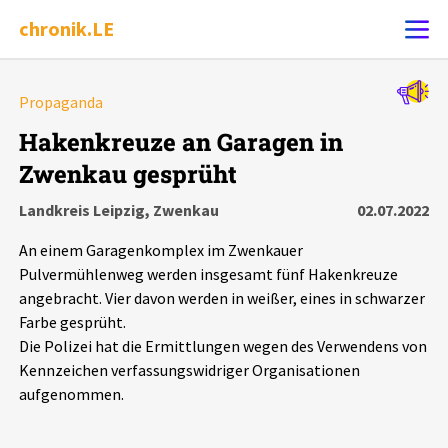
chronik.LE
Alle Ereignisse
Propaganda
Ereignis melden
7502
Ereignisse
Hakenkreuze an Garagen in
Zwenkau gesprüht
Chronik
Ereignisse
Statistik
Landkreis Leipzig, Zwenkau
02.07.2022
Exportieren
?
Filter Erklärungen
Dossiers
An einem Garagenkomplex im Zwenkauer
Pulvermühlenweg werden insgesamt fünf Hakenkreuze
Leipziger Zustände
angebracht. Vier davon werden in weißer, eines in schwarzer
Farbe gesprüht.
Die Polizei hat die Ermittlungen wegen des Verwendens von
Schlaglichter
Kennzeichen verfassungswidriger Organisationen
aufgenommen.
Phänomene