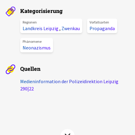
Aktuelles
Kategorisierung
Alle Beiträge
Regionen
Vorfallsarten
Über uns
Landkreis Leipzig
,
Zwenkau
Propaganda
Veranstaltungen
Projektbeschreibung
Phänomene
Pressemitteilungen
Neonazismus
Kontakt
Podcasts
Unterstützer_innen
Quellen
Spenden
Medieninformation der Polizeidirektion Leipzig
290|22
chronik.LE in der Presse