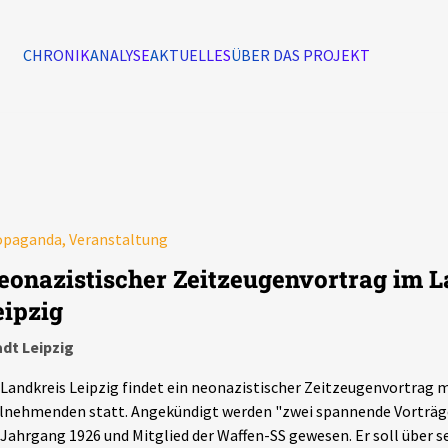
CHRONIK
ANALYSE
AKTUELLES
ÜBER DAS PROJEKT
Alle Ereignisse
7502
Ereignisse
opaganda, Veranstaltung
Ereignisse
eonazistischer Zeitzeugenvortrag im L
eipzig
dt Leipzig
Landkreis Leipzig findet ein neonazistischer Zeitzeugenvortrag mi
lnehmenden statt. Angekündigt werden "zwei spannende Vorträge
 Jahrgang 1926 und Mitglied der Waffen-SS gewesen. Er soll über se