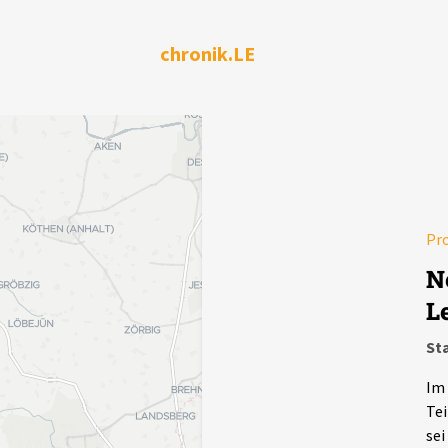
chronik.LE
Pr
N
L
Sta
Im 
Tei
sei