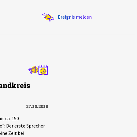
Ereignis melden
Statistik
andkreis
Exportieren
?
Filter Erklärungen
27.10.2019
t ca. 150
": Der erste Sprecher
ine Zeit bei