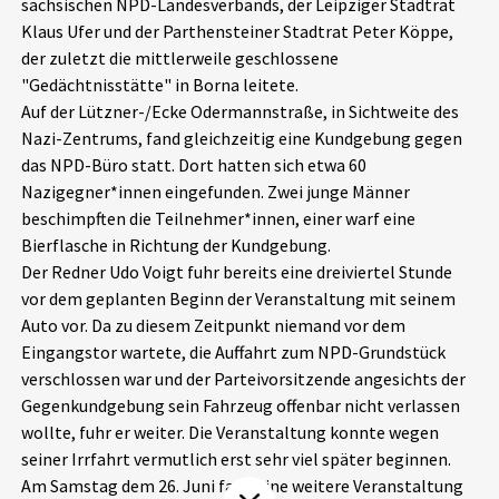
sächsischen NPD-Landesverbands, der Leipziger Stadtrat
Aktuelles
Klaus Ufer und der Parthensteiner Stadtrat Peter Köppe,
der zuletzt die mittlerweile geschlossene
Alle Beiträge
"Gedächtnisstätte" in Borna leitete.
Über uns
Auf der Lützner-/Ecke Odermannstraße, in Sichtweite des
Veranstaltungen
Nazi-Zentrums, fand gleichzeitig eine Kundgebung gegen
Projektbeschreibung
das NPD-Büro statt. Dort hatten sich etwa 60
Pressemitteilungen
Nazigegner*innen eingefunden. Zwei junge Männer
Kontakt
Podcasts
beschimpften die Teilnehmer*innen, einer warf eine
Unterstützer_innen
Bierflasche in Richtung der Kundgebung.
Der Redner Udo Voigt fuhr bereits eine dreiviertel Stunde
Spenden
vor dem geplanten Beginn der Veranstaltung mit seinem
Auto vor. Da zu diesem Zeitpunkt niemand vor dem
chronik.LE in der Presse
Eingangstor wartete, die Auffahrt zum NPD-Grundstück
verschlossen war und der Parteivorsitzende angesichts der
Gegenkundgebung sein Fahrzeug offenbar nicht verlassen
wollte, fuhr er weiter. Die Veranstaltung konnte wegen
seiner Irrfahrt vermutlich erst sehr viel später beginnen.
Am Samstag dem 26. Juni fand eine weitere Veranstaltung