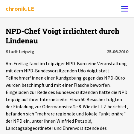
chronik.LE
Alle Ereignisse
NPD-Chef Voigt irrlichtert durch
Ereignis melden
7502
Ereignisse
Lindenau
Stadt Leipzig
25.06.2010
Chronik
Ereignisse
Statistik
Am Freitag fand im Leipziger NPD-Büro eine Veranstaltung
mit dem NPD-Bundesvorsitzenden Udo Voigt statt.
Exportieren
?
Filter Erklärungen
Dossiers
Teilnehmer*innen einer Kundgebung gegen das NPD-Büro
wurden beschimpft und mit einer Flasche beworfen.
Leipziger Zustände
Eingeladen zur Rede des Bundesvorsitzenden hatte die NPD
Leipzig auf ihrer Internetseite. Etwa 50 Besucher folgten
Schlaglichter
der Einladung zur Odermannstraße 8. Wie die LI-Z berichtet,
befanden sich "mehrere regionale und lokale Funktionäre"
der NPD ein, unter ihnen Winfried Petzold,
Phänomene
Landtagsabgeordneter und Ehrenvorsitzende des