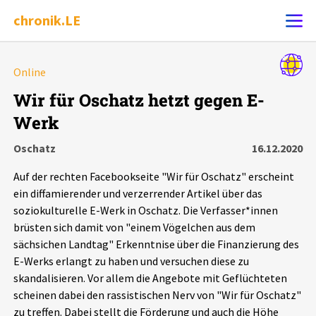
chronik.LE
Alle Ereignisse
Online
Ereignis melden
7502
Ereignisse
Wir für Oschatz hetzt gegen E-
Werk
Chronik
Ereignisse
Statistik
Oschatz
16.12.2020
Exportieren
?
Filter Erklärungen
Dossiers
Auf der rechten Facebookseite "Wir für Oschatz" erscheint
ein diffamierender und verzerrender Artikel über das
Leipziger Zustände
soziokulturelle E-Werk in Oschatz. Die Verfasser*innen
brüsten sich damit von "einem Vögelchen aus dem
sächsichen Landtag" Erkenntnise über die Finanzierung des
Schlaglichter
E-Werks erlangt zu haben und versuchen diese zu
skandalisieren. Vor allem die Angebote mit Geflüchteten
Phänomene
scheinen dabei den rassistischen Nerv von "Wir für Oschatz"
zu treffen. Dabei stellt die Förderung und auch die Höhe