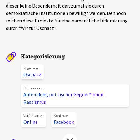
dieser keine Besonderheit dar, zumal sie durch
Aktuelles
demokratische Institutionen bewilligt werden. Dennoch
reichen diese Projekte für eine namentliche Diffamierung
Alle Beiträge
Über uns
durch "Wir für Oschatz".
Veranstaltungen
Projektbeschreibung
Pressemitteilungen
Kategorisierung
Kontakt
Podcasts
Unterstützer_innen
Regionen
Oschatz
Spenden
Phänomene
chronik.LE in der Presse
Anfeindung politischer Gegner*innen
,
Rassismus
Vorfallsarten
Kontexte
Online
Facebook