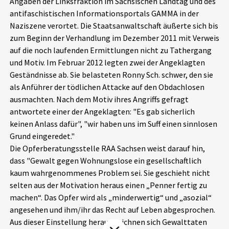
Angaben der Linksfraktion im Sächsischen Landtag und des
Aktuelles
antifaschistischen Informationsportals GAMMA in der
Naziszene verortet. Die Staatsanwaltschaft äußerte sich bis
zum Beginn der Verhandlung im Dezember 2011 mit Verweis
Alle Beiträge
Über uns
auf die noch laufenden Ermittlungen nicht zu Tathergang
Veranstaltungen
und Motiv. Im Februar 2012 legten zwei der Angeklagten
Projektbeschreibung
Geständnisse ab. Sie belasteten Ronny Sch. schwer, den sie
Pressemitteilungen
als Anführer der tödlichen Attacke auf den Obdachlosen
Kontakt
ausmachten. Nach dem Motiv ihres Angriffs gefragt
Podcasts
antwortete einer der Angeklagten: "Es gab sicherlich
Unterstützer_innen
keinen Anlass dafür", "wir haben uns im Suff einen sinnlosen
Spenden
Grund eingeredet."
Die Opferberatungsstelle RAA Sachsen weist darauf hin,
chronik.LE in der Presse
dass "Gewalt gegen Wohnungslose ein gesellschaftlich
kaum wahrgenommenes Problem sei. Sie geschieht nicht
selten aus der Motivation heraus einen „Penner fertig zu
machen“. Das Opfer wird als „minderwertig“ und „asozial“
angesehen und ihm/ihr das Recht auf Leben abgesprochen.
Aus dieser Einstellung heraus zeichnen sich Gewalttaten