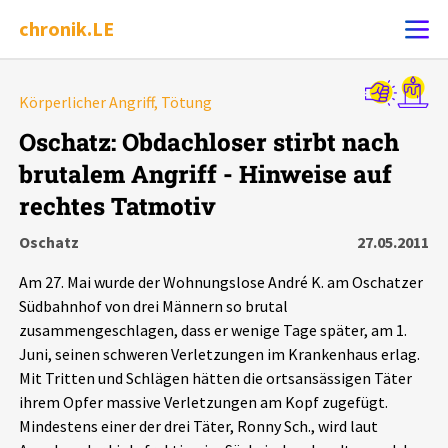
chronik.LE
Alle Ereignisse
Körperlicher Angriff, Tötung
Ereignis melden
7502
Ereignisse
Oschatz: Obdachloser stirbt nach
brutalem Angriff - Hinweise auf
Chronik
Ereignisse
Statistik
rechtes Tatmotiv
Exportieren
?
Filter Erklärungen
Dossiers
Oschatz
27.05.2011
Am 27. Mai wurde der Wohnungslose André K. am Oschatzer
Leipziger Zustände
Südbahnhof von drei Männern so brutal
zusammengeschlagen, dass er wenige Tage später, am 1.
Schlaglichter
Juni, seinen schweren Verletzungen im Krankenhaus erlag.
Mit Tritten und Schlägen hätten die ortsansässigen Täter
ihrem Opfer massive Verletzungen am Kopf zugefügt.
Phänomene
Mindestens einer der drei Täter, Ronny Sch., wird laut