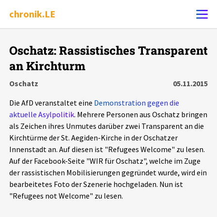
chronik.LE
Alle Ereignisse
Oschatz: Rassistisches Transparent
Ereignis melden
7502
Ereignisse
an Kirchturm
Oschatz
05.11.2015
Chronik
Ereignisse
Statistik
Die AfD veranstaltet eine
Demonstration gegen die
aktuelle Asylpolitik
. Mehrere Personen aus Oschatz bringen
Exportieren
?
Filter Erklärungen
Dossiers
als Zeichen ihres Unmutes darüber zwei Transparent an die
Kirchtürme der St. Aegiden-Kirche in der Oschatzer
Leipziger Zustände
Innenstadt an. Auf diesen ist "Refugees Welcome" zu lesen.
Auf der Facebook-Seite "WIR für Oschatz", welche im Zuge
Schlaglichter
der rassistischen Mobilisierungen gegründet wurde, wird ein
bearbeitetes Foto der Szenerie hochgeladen. Nun ist
"Refugees not Welcome" zu lesen.
Phänomene