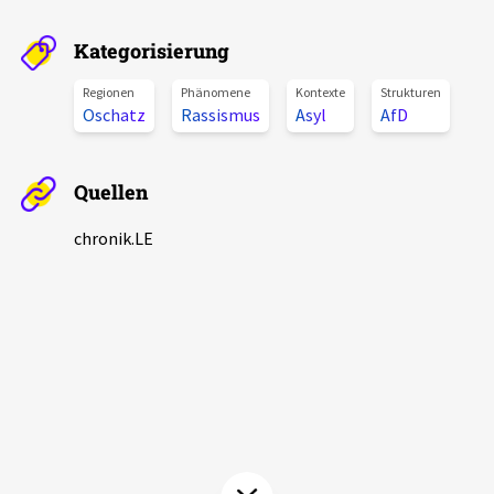
Aktuelles
Kategorisierung
Alle Beiträge
Regionen
Phänomene
Kontexte
Strukturen
Über uns
Oschatz
Rassismus
Asyl
AfD
Veranstaltungen
Projektbeschreibung
Pressemitteilungen
Quellen
Kontakt
Podcasts
chronik.LE
Unterstützer_innen
Spenden
chronik.LE in der Presse