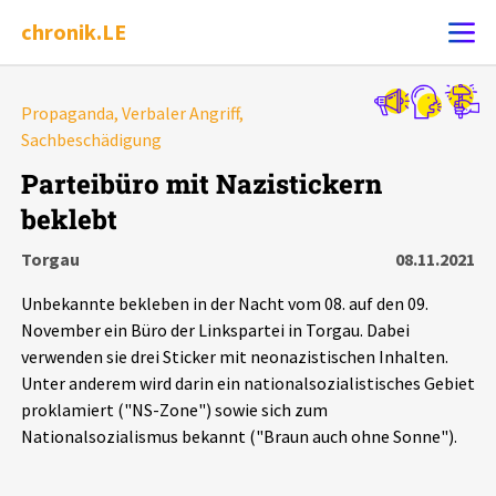
chronik.LE
Alle Ereignisse
Propaganda, Verbaler Angriff,
Ereignis melden
Sachbeschädigung
7502
Ereignisse
Parteibüro mit Nazistickern
Chronik
Ereignisse
Statistik
beklebt
Torgau
08.11.2021
Exportieren
?
Filter Erklärungen
Dossiers
Unbekannte bekleben in der Nacht vom 08. auf den 09.
Leipziger Zustände
November ein Büro der Linkspartei in Torgau. Dabei
verwenden sie drei Sticker mit neonazistischen Inhalten.
Unter anderem wird darin ein nationalsozialistisches Gebiet
Schlaglichter
proklamiert ("NS-Zone") sowie sich zum
Nationalsozialismus bekannt ("Braun auch ohne Sonne").
Phänomene