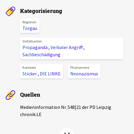
Aktuelles
Kategorisierung
Alle Beiträge
Regionen
Über uns
Torgau
Veranstaltungen
Projektbeschreibung
Vorfallsarten
Pressemitteilungen
Propaganda
,
Verbaler Angriff
,
Kontakt
Sachbeschädigung
Podcasts
Unterstützer_innen
Kontexte
Phänomene
Sticker
,
DIE LINKE
Neonazismus
Spenden
chronik.LE in der Presse
Quellen
Medieninformation Nr. 548|21 der PD Leipzig
chronik.LE