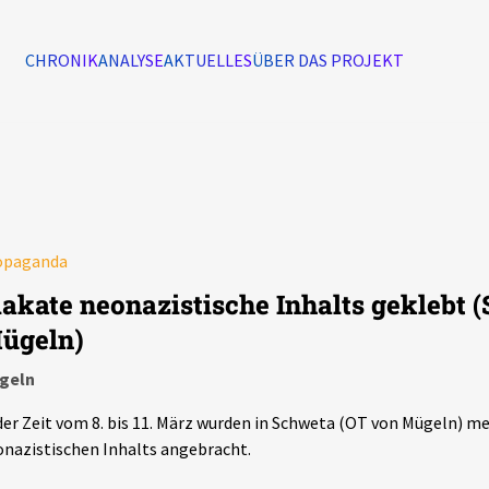
CHRONIK
ANALYSE
AKTUELLES
ÜBER DAS PROJEKT
Alle Ereignisse
7502
Ereignisse
opaganda
Ereignisse
lakate neonazistische Inhalts geklebt 
ügeln)
geln
der Zeit vom 8. bis 11. März wurden in Schweta (OT von Mügeln) m
nazistischen Inhalts angebracht.