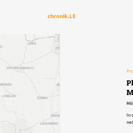
chronik.LE
Pr
P
M
Mü
In 
neo