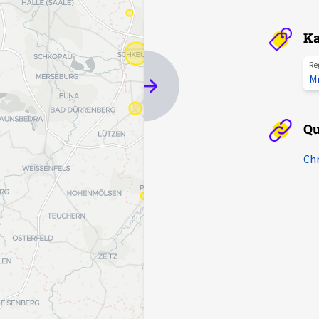
Ka
Re
M
Qu
Chr