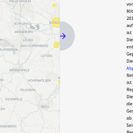
vor
Mit
201
auf
ist
Die
ent
Ge
Die
Ab
Ne
ist
Rep
Die
die
Ges
ab.
Sei
Red