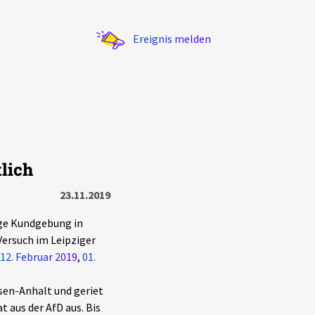
Ereignis melden
lich
Statistik
23.11.2019
Exportieren
?
Filter Erklärungen
ige Kundgebung in
Versuch im Leipziger
12. Februar 2019
,
01.
sen-Anhalt und geriet
t aus der AfD aus. Bis