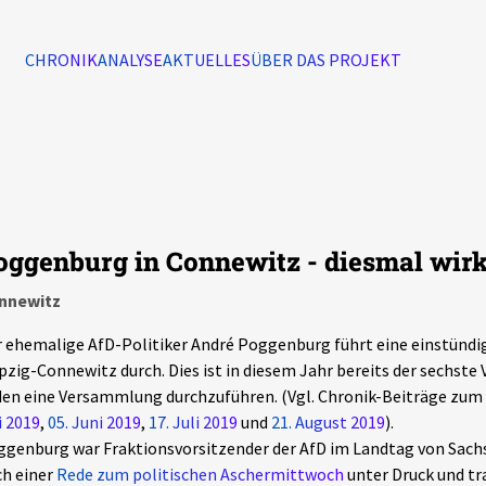
CHRONIK
ANALYSE
AKTUELLES
ÜBER DAS PROJEKT
Alle Ereignisse
7502
Ereignisse
oggenburg in Connewitz - diesmal wirk
Ereignisse
nnewitz
 ehemalige AfD-Politiker André Poggenburg führt eine einstünd
pzig-Connewitz durch. Dies ist in diesem Jahr bereits der sechste 
en eine Versammlung durchzuführen. (Vgl. Chronik-Beiträge zum
 2019
,
05. Juni 2019
,
17. Juli 2019
und
21. August 2019
).
genburg war Fraktionsvorsitzender der AfD im Landtag von Sach
h einer
Rede zum politischen Aschermittwoch
unter Druck und tra