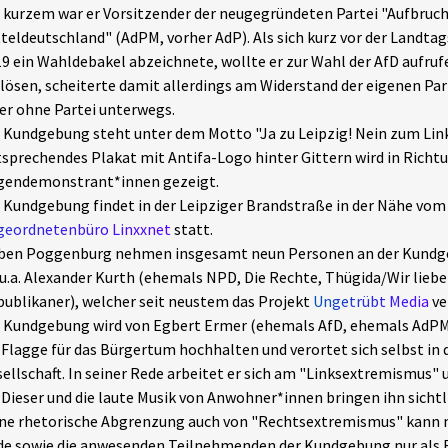
 kurzem war er Vorsitzender der neugegründeten Partei "Aufbruch
teldeutschland" (AdPM, vorher AdP). Als sich kurz vor der Landt
9 ein Wahldebakel abzeichnete, wollte er zur Wahl der AfD aufru
lösen, scheiterte damit allerdings am Widerstand der eigenen Par
 er ohne Partei unterwegs.
 Kundgebung steht unter dem Motto "Ja zu Leipzig! Nein zum Li
sprechendes Plakat mit Antifa-Logo hinter Gittern wird in Richt
gendemonstrant*innen gezeigt.
 Kundgebung findet in der Leipziger Brandstraße in der Nähe vo
geordnetenbüro Linxxnet
statt.
ben Poggenburg nehmen insgesamt neun Personen an der Kundge
 u.a. Alexander Kurth (ehemals NPD, Die Rechte, Thügida/Wir lieb
ublikaner), welcher seit neustem das Projekt
Ungetrübt Media
ve
 Kundgebung wird von Egbert Ermer (ehemals AfD, ehemals AdPM) 
 Flagge für das Bürgertum hochhalten und verortet sich selbst in 
ellschaft. In seiner Rede arbeitet er sich am "Linksextremismus
 Dieser und die laute Musik von Anwohner*innen bringen ihn sicht
ne rhetorische Abgrenzung auch von "Rechtsextremismus" kann mi
e sowie die anwesenden Teilnehmenden der Kundgebung nur als F