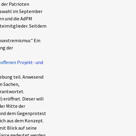
 der Patrioten
agswahl im September
fen und die AdPM
teimitglieder. Seitdem
nksextremismus" Ein
ung der
m
offenen Projekt- und
bung teil. Anwesend
en Sachen,
rantwortet.
eröffnet. Dieser will
der Mitte der
" und dem Gegenprotest
lich aus dem Konzept.
t Blick auf seine
arce gedeutet werden.