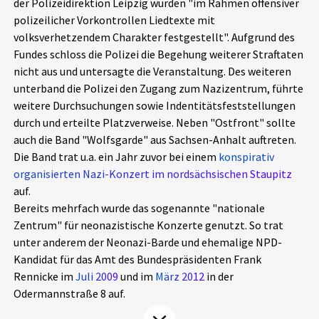
der Polizeidirektion Leipzig wurden "im Rahmen offensiver
Aktuelles
polizeilicher Vorkontrollen Liedtexte mit
volksverhetzendem Charakter festgestellt". Aufgrund des
Alle Beiträge
Fundes schloss die Polizei die Begehung weiterer Straftaten
Über uns
nicht aus und untersagte die Veranstaltung. Des weiteren
Veranstaltungen
unterband die Polizei den Zugang zum Nazizentrum, führte
Projektbeschreibung
weitere Durchsuchungen sowie Indentitätsfeststellungen
Pressemitteilungen
durch und erteilte Platzverweise. Neben "Ostfront" sollte
Kontakt
Podcasts
auch die Band "Wolfsgarde" aus Sachsen-Anhalt auftreten.
Unterstützer_innen
Die Band trat u.a. ein Jahr zuvor bei einem
konspirativ
organisierten Nazi-Konzert im nordsächsischen Staupitz
Spenden
auf.
Bereits mehrfach wurde das sogenannte "nationale
chronik.LE in der Presse
Zentrum" für neonazistische Konzerte genutzt. So trat
unter anderem der Neonazi-Barde und ehemalige NPD-
Kandidat für das Amt des Bundespräsidenten Frank
Rennicke im
Juli 2009
und im
März 2012
in der
Odermannstraße 8 auf.