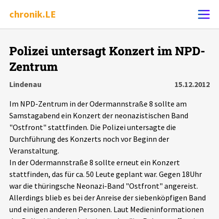
chronik.LE
Alle Ereignisse
Polizei untersagt Konzert im NPD-
Ereignis melden
7502
Ereignisse
Zentrum
Lindenau
15.12.2012
Chronik
Ereignisse
Statistik
Im NPD-Zentrum in der Odermannstraße 8 sollte am
Samstagabend ein Konzert der neonazistischen Band
Exportieren
?
Filter Erklärungen
Dossiers
"Ostfront" stattfinden. Die Polizei untersagte die
Durchführung des Konzerts noch vor Beginn der
Leipziger Zustände
Veranstaltung.
In der Odermannstraße 8 sollte erneut ein Konzert
Schlaglichter
stattfinden, das für ca. 50 Leute geplant war. Gegen 18Uhr
war die thüringsche Neonazi-Band "Ostfront" angereist.
Allerdings blieb es bei der Anreise der siebenköpfigen Band
Phänomene
und einigen anderen Personen. Laut Medieninformationen