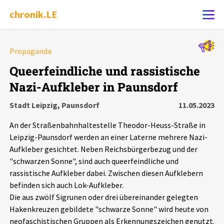
chronik.LE
Alle Ereignisse
Propaganda
Ereignis melden
7502
Ereignisse
Queerfeindliche und rassistische
Nazi-Aufkleber in Paunsdorf
Chronik
Ereignisse
Statistik
Stadt Leipzig, Paunsdorf
11.05.2023
Exportieren
?
Filter Erklärungen
Dossiers
An der Straßenbahnhaltestelle Theodor-Heuss-Straße in
Leipzig-Paunsdorf werden an einer Laterne mehrere Nazi-
Leipziger Zustände
Aufkleber gesichtet. Neben Reichsbürgerbezug und der
"schwarzen Sonne", sind auch queerfeindliche und
rassistische Aufkleber dabei. Zwischen diesen Aufklebern
Schlaglichter
befinden sich auch Lok-Aufkleber.
Die aus zwölf Sigrunen oder drei übereinander gelegten
Phänomene
Hakenkreuzen gebildete "schwarze Sonne" wird heute von
neofaschistischen Gruppen als Erkennungszeichen genutzt.