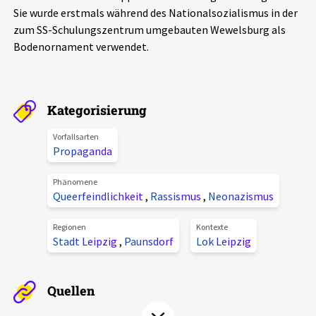
Sie wurde erstmals während des Nationalsozialismus in der
Aktuelles
zum SS-Schulungszentrum umgebauten Wewelsburg als
Bodenornament verwendet.
Alle Beiträge
Über uns
Veranstaltungen
Projektbeschreibung
Pressemitteilungen
Kategorisierung
Kontakt
Podcasts
Vorfallsarten
Propaganda
Unterstützer_innen
Spenden
Phänomene
Queerfeindlichkeit
,
Rassismus
,
Neonazismus
chronik.LE in der Presse
Regionen
Kontexte
Stadt Leipzig
,
Paunsdorf
Lok Leipzig
Quellen