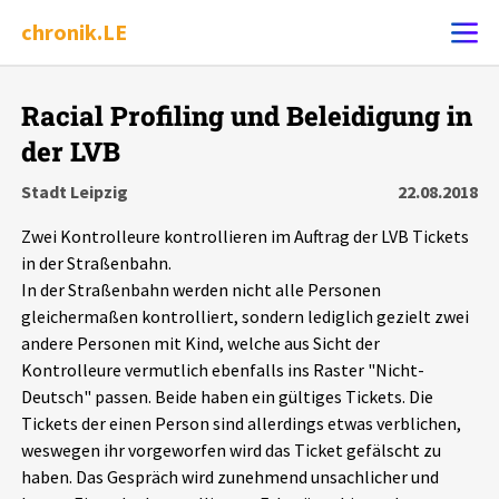
chronik.LE
Alle Ereignisse
Racial Profiling und Beleidigung in
Ereignis melden
7502
Ereignisse
der LVB
Stadt Leipzig
22.08.2018
Chronik
Ereignisse
Statistik
Zwei Kontrolleure kontrollieren im Auftrag der LVB Tickets
in der Straßenbahn.
Exportieren
?
Filter Erklärungen
Dossiers
In der Straßenbahn werden nicht alle Personen
gleichermaßen kontrolliert, sondern lediglich gezielt zwei
Leipziger Zustände
andere Personen mit Kind, welche aus Sicht der
Kontrolleure vermutlich ebenfalls ins Raster "Nicht-
Schlaglichter
Deutsch" passen. Beide haben ein gültiges Tickets. Die
Tickets der einen Person sind allerdings etwas verblichen,
weswegen ihr vorgeworfen wird das Ticket gefälscht zu
Phänomene
haben. Das Gespräch wird zunehmend unsachlicher und