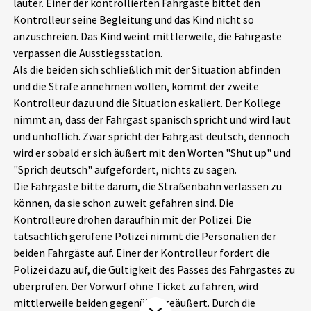
lauter. Einer der kontrollierten Fahrgäste bittet den
Aktuelles
Kontrolleur seine Begleitung und das Kind nicht so
anzuschreien. Das Kind weint mittlerweile, die Fahrgäste
Alle Beiträge
verpassen die Ausstiegsstation.
Über uns
Als die beiden sich schließlich mit der Situation abfinden
Veranstaltungen
und die Strafe annehmen wollen, kommt der zweite
Projektbeschreibung
Kontrolleur dazu und die Situation eskaliert. Der Kollege
Pressemitteilungen
nimmt an, dass der Fahrgast spanisch spricht und wird laut
Kontakt
Podcasts
und unhöflich. Zwar spricht der Fahrgast deutsch, dennoch
Unterstützer_innen
wird er sobald er sich äußert mit den Worten "Shut up" und
"Sprich deutsch" aufgefordert, nichts zu sagen.
Spenden
Die Fahrgäste bitte darum, die Straßenbahn verlassen zu
können, da sie schon zu weit gefahren sind. Die
chronik.LE in der Presse
Kontrolleure drohen daraufhin mit der Polizei. Die
tatsächlich gerufene Polizei nimmt die Personalien der
beiden Fahrgäste auf. Einer der Kontrolleur fordert die
Polizei dazu auf, die Gültigkeit des Passes des Fahrgastes zu
überprüfen. Der Vorwurf ohne Ticket zu fahren, wird
mittlerweile beiden gegenüber geäußert. Durch die