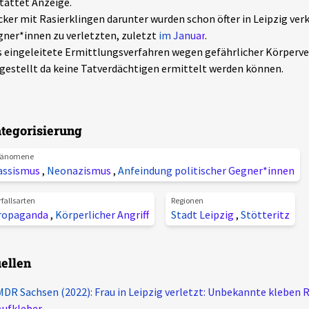
tattet Anzeige.
cker mit Rasierklingen darunter wurden schon öfter in Leipzig ver
ner*innen zu verletzten, zuletzt
im Januar
.
 eingeleitete Ermittlungsverfahren wegen gefährlicher Körperve
gestellt da keine Tatverdächtigen ermittelt werden können.
tegorisierung
änomene
assismus
,
Neonazismus
,
Anfeindung politischer Gegner*innen
rfallsarten
Regionen
ropaganda
,
Körperlicher Angriff
Stadt Leipzig
,
Stötteritz
ellen
MDR Sachsen (2022): Frau in Leipzig verletzt: Unbekannte kleben 
Aufkleber.