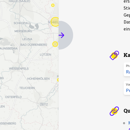
ers
Sti
Geg
Das
ein
Ka
Ph
R
Vo
P
Qu