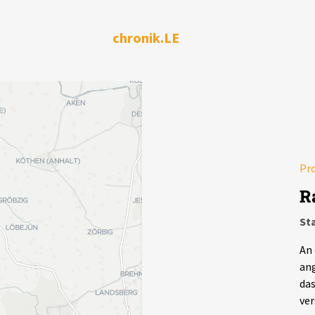
chronik.LE
Pro
R
Sta
An 
ang
das
ver