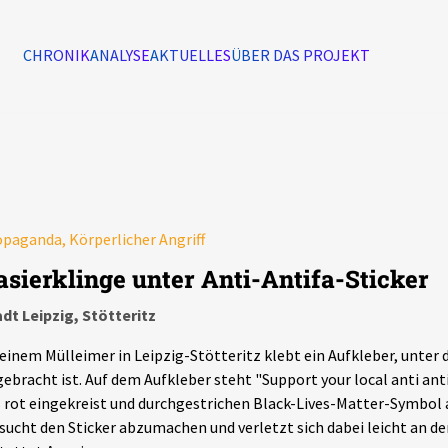
CHRONIK
ANALYSE
AKTUELLES
ÜBER DAS PROJEKT
Alle Ereignisse
7502
Ereignisse
paganda, Körperlicher Angriff
Ereignisse
asierklinge unter Anti-Antifa-Sticker
dt Leipzig, Stötteritz
einem Mülleimer in Leipzig-Stötteritz klebt ein Aufkleber, unter 
ebracht ist. Auf dem Aufkleber steht "Support your local anti anti
 rot eingekreist und durchgestrichen Black-Lives-Matter-Symbol 
sucht den Sticker abzumachen und verletzt sich dabei leicht an der