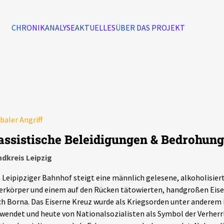
CHRONIK
ANALYSE
AKTUELLES
ÜBER DAS PROJEKT
Alle Ereignisse
7502
Ereignisse
baler Angriff
Ereignisse
assistische Beleidigungen & Bedrohung 
dkreis Leipzig
Leipipziger Bahnhof steigt eine männlich gelesene, alkoholisier
rkörper und einem auf den Rücken tätowierten, handgroßen Eiser
h Borna. Das Eiserne Kreuz wurde als Kriegsorden unter anderem
wendet und heute von Nationalsozialisten als Symbol der Verherr