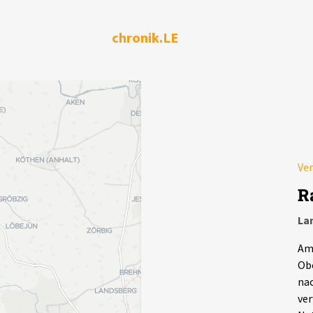
chronik.LE
Ver
R
Lan
Am 
Obe
nac
ver