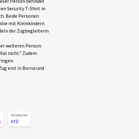
eser Person befindet
n Security T-Shirt in
ich. Beide Personen
ilie mit Kleinkindern
eln der Zugbegleiterin
ner weiteren Person:
 Mal nicht." Zudem
ringen.
 Zug erst in Borna und
Strukturen
g
AfD