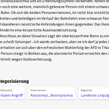
ionalsozialismus und als Erkennungssymbol verwendet. Neben di
h noch eine weitere, männlich gelesene Person mit einem schwarze
 Bahn. Ob sich die beiden Personen kennen, ist nicht klar ersichtl
rohen und beleidigen im Verlauf der Bahnfahrt eine schwarze Fam
 skandieren rassistische Anfeindungen ihnen gegenüber. Das Hand
hinderte eine körperliche Auseinandersetzung.
Anschluss an diese Situation sagt der oberkörperfreie Mann zu ei
s scheiß Gelumpe! ...Ich würds zerhacken, aber ne ich darf ja jedes
erhalten sie sich über den erfreulichen Wahlerfolg der AFD in Thü
 Person steigt in Böhlen aus, die alarmierte Polizei erreichte den
ittelt wegen Volksverhetzung.
tegorisierung
rfallsarten
Phänomene
Regionen
rbaler Angriff
Rassismus
,
Neonazismus
Landkreis Leipzi