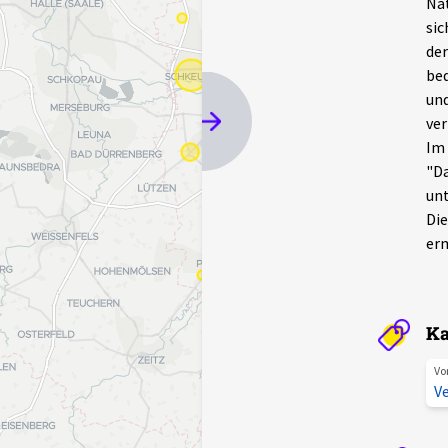
Nat
sic
der
bed
und
ver
Im 
"Da
unt
Die
erm
Ka
Vo
Ve