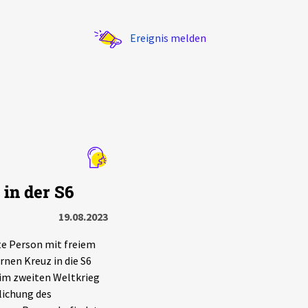
Ereignis melden
Statistik
in der S6
Exportieren
?
Filter Erklärungen
19.08.2023
te Person mit freiem
nen Kreuz in die S6
 im zweiten Weltkrieg
lichung des