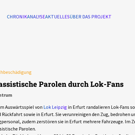
CHRONIK
ANALYSE
AKTUELLES
ÜBER DAS PROJEKT
Alle Ereignisse
7502
Ereignisse
chbeschädigung
Ereignisse
assistische Parolen durch Lok-Fans
ntrum
im Auswärtsspiel von
Lok Leipzig
in Erfurt randalieren Lok-Fans s
 Rückfahrt sowie in Erfurt. Sie verunreinigen den Zug, bedrohen u
personal, zudem zerstören sie in Erfurt mehrere Fahrzeuge. Im Z
sistische Parolen.