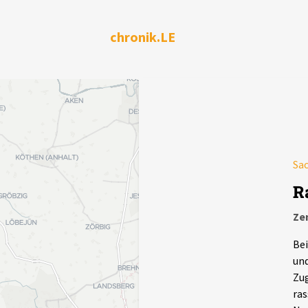
chronik.LE
Sa
R
Ze
Be
und
Zug
ras