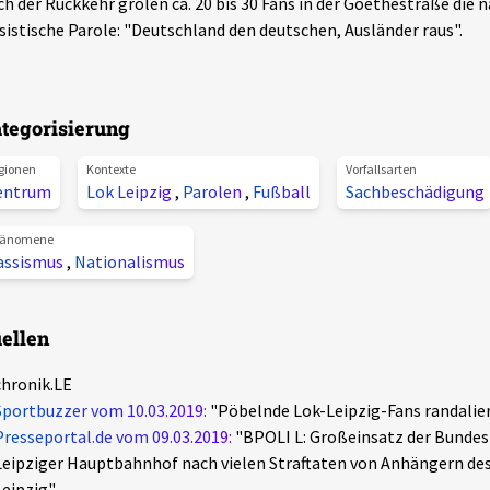
h der Rückkehr grölen ca. 20 bis 30 Fans in der Goethestraße die n
sistische Parole: "Deutschland den deutschen, Ausländer raus".
tegorisierung
gionen
Kontexte
Vorfallsarten
entrum
Lok Leipzig
,
Parolen
,
Fußball
Sachbeschädigung
änomene
assismus
,
Nationalismus
ellen
chronik.LE
Sportbuzzer vom 10.03.2019:
"Pöbelnde Lok-Leipzig-Fans randalier
Presseportal.de vom 09.03.2019:
"BPOLI L: Großeinsatz der Bundes
Leipziger Hauptbahnhof nach vielen Straftaten von Anhängern des
Leipzig"