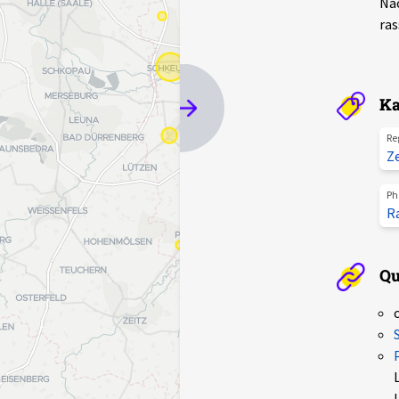
Nac
ras
Ka
Re
Z
Ph
R
Qu