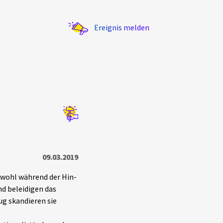
Ereignis melden
Statistik
Exportieren
?
Filter Erklärungen
09.03.2019
owohl während der Hin-
nd beleidigen das
ug skandieren sie