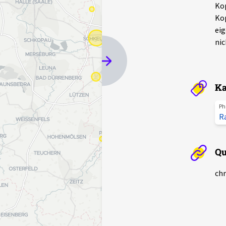
Kop
Kop
eig
nic
Ka
Ph
R
Qu
chr