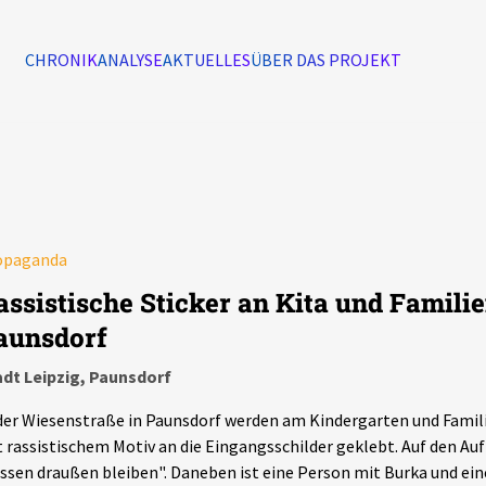
CHRONIK
ANALYSE
AKTUELLES
ÜBER DAS PROJEKT
Alle Ereignisse
7502
Ereignisse
opaganda
Ereignisse
assistische Sticker an Kita und Famili
aunsdorf
adt Leipzig, Paunsdorf
der Wiesenstraße in Paunsdorf werden am Kindergarten und Famil
 rassistischem Motiv an die Eingangsschilder geklebt. Auf den Auf
sen draußen bleiben". Daneben ist eine Person mit Burka und ein