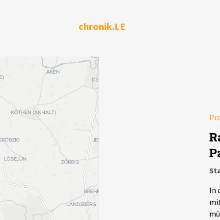
chronik.LE
Pr
R
P
St
In 
mit
müs