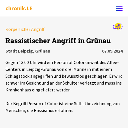
chronik.LE
Alle Ereignisse
Körperlicher Angriff
Ereignis melden
7502
Ereignisse
Rassistischer Angriff in Grünau
Stadt Leipzig, Grünau
07.09.2024
Chronik
Ereignisse
Statistik
Gegen 13:00 Uhr wird ein Person of Color unweit des Allee-
Exportieren
?
Filter Erklärungen
Dossiers
Centers in Leipzig-Grünau von drei Männern mit einem
Schlagstock angegriffen und bewusstlos geschlagen. Er wird
schwer im Gesicht und an der Schulter verletzt und muss ins
Leipziger Zustände
Krankenhaus eingeliefert werden.
Schlaglichter
Der Begriff Person of Color ist eine Selbstbezeichnung von
Menschen, die Rassismus erfahren.
Phänomene