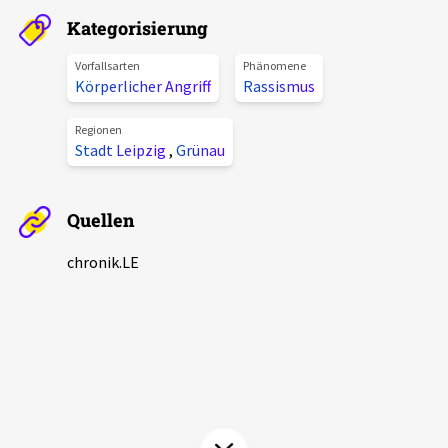
Aktuelles
Kategorisierung
Vorfallsarten
Phänomene
Alle Beiträge
Körperlicher Angriff
Rassismus
Über uns
Veranstaltungen
Regionen
Projektbeschreibung
Stadt Leipzig
,
Grünau
Pressemitteilungen
Kontakt
Podcasts
Quellen
Unterstützer_innen
Spenden
chronik.LE
chronik.LE in der Presse