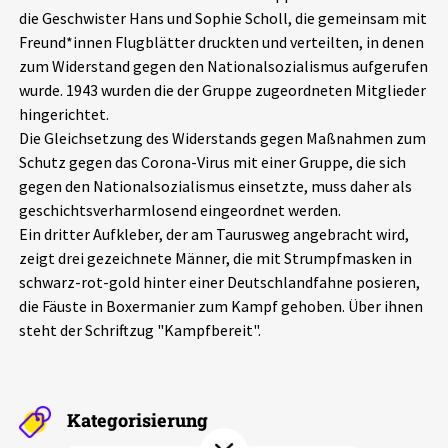
die Geschwister Hans und Sophie Scholl, die gemeinsam mit
Aktuelles
Freund*innen Flugblätter druckten und verteilten, in denen
zum Widerstand gegen den Nationalsozialismus aufgerufen
Alle Beiträge
Über uns
wurde. 1943 wurden die der Gruppe zugeordneten Mitglieder
hingerichtet.
Veranstaltungen
Die Gleichsetzung des Widerstands gegen Maßnahmen zum
Projektbeschreibung
Pressemitteilungen
Schutz gegen das Corona-Virus mit einer Gruppe, die sich
Kontakt
gegen den Nationalsozialismus einsetzte, muss daher als
Podcasts
geschichtsverharmlosend eingeordnet werden.
Unterstützer_innen
Ein dritter Aufkleber, der am Taurusweg angebracht wird,
zeigt drei gezeichnete Männer, die mit Strumpfmasken in
Spenden
schwarz-rot-gold hinter einer Deutschlandfahne posieren,
chronik.LE in der Presse
die Fäuste in Boxermanier zum Kampf gehoben. Über ihnen
steht der Schriftzug "Kampfbereit".
Kategorisierung