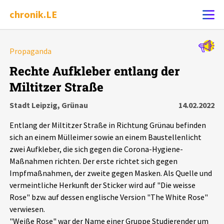
chronik.LE
Alle Ereignisse
Propaganda
Ereignis melden
7502
Ereignisse
Rechte Aufkleber entlang der
Miltitzer Straße
Chronik
Ereignisse
Statistik
Stadt Leipzig, Grünau
14.02.2022
Exportieren
?
Filter Erklärungen
Dossiers
Entlang der Miltitzer Straße in Richtung Grünau befinden
sich an einem Mülleimer sowie an einem Baustellenlicht
Leipziger Zustände
zwei Aufkleber, die sich gegen die Corona-Hygiene-
Maßnahmen richten. Der erste richtet sich gegen
Impfmaßnahmen, der zweite gegen Masken. Als Quelle und
Schlaglichter
vermeintliche Herkunft der Sticker wird auf "Die weisse
Rose" bzw. auf dessen englische Version "The White Rose"
Phänomene
verwiesen.
"Weiße Rose" war der Name einer Gruppe Studierender um