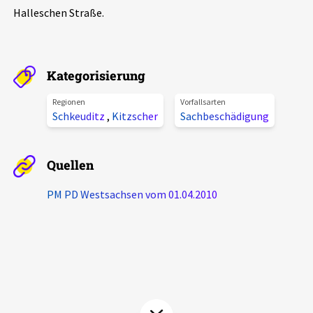
Halleschen Straße.
Aktuelles
Alle Beiträge
Über uns
Kategorisierung
Veranstaltungen
Projektbeschreibung
Regionen
Vorfallsarten
Pressemitteilungen
Schkeuditz
,
Kitzscher
Sachbeschädigung
Kontakt
Podcasts
Unterstützer_innen
Quellen
Spenden
PM PD Westsachsen vom 01.04.2010
chronik.LE in der Presse