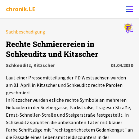
chronik.LE
Alle Ereignisse
Sachbeschädigung
Ereignis melden
7502
Ereignisse
Rechte Schmierereien in
Schkeuditz und Kitzscher
Chronik
Ereignisse
Statistik
Schkeuditz, Kitzscher
01.04.2010
Exportieren
?
Filter Erklärungen
Dossiers
Laut einer Pressemitteilung der PD Westsachsen wurden
am 01. April in Kitzscher und Schkeuditz rechte Parolen
Leipziger Zustände
geschmiert.
In Kitzscher wurden etliche rechte Symbole an mehreren
Gebäuden in der Seebergasse, Parkstraße, Trageser Straße,
Schlaglichter
Ernst-Schneller-Straße und Steigerstraße festgestellt. In
Schkeuditz sprühten die unbekannten Täter mit blauer
Phänomene
Farbe Schriftzüge mit "rechtsgerichtetem Gedankengut" an
die Fassade eines Lebensmitteldiscounters in der