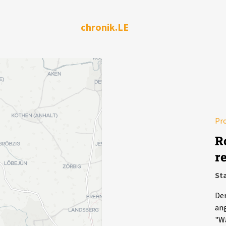
chronik.LE
Pr
R
r
Sta
Der
ang
"Wa