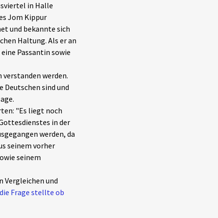
viertel in Halle
ges Jom Kippur
net und bekannte sich
chen Haltung. Als er an
 eine Passantin sowie
n verstanden werden.
ne Deutschen sind und
lage.
ten: "Es liegt noch
Gottesdienstes in der
ausgegangen werden, da
aus seinem vorher
sowie seinem
en Vergleichen und
 die Frage stellte ob