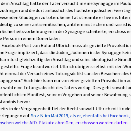
 dem Anschlag hatte der Täter versucht in eine Synagoge im Paulus
zudringen und die dort anlässlich des höchsten jüdischen Feierta
esenden Gläubigen zu töten. Seine Tat streamte er live ins Inter
deutig zu seiner antisemitischen, antifeministischen und rassistis
 Sicherheitsvorkehrungen in der Synagoge scheiterte, erschoss er
e Person in einem Dönerladen.
 Facebook-Post von Roland Ulbrich muss als gezielte Provokatio
ne Frage impliziert, dass die Juden_Jüdinnen in der Synagoge kei
harmlost gleichzeitig den Anschlag und seine ideologische Grund
 gestellte Frage beantwortet Ulbrich übrigens selbst mit den Wor
ht einmal der Versuch eines Tötungsdelikts an den Besuchern des 
agoge vor.“ Auch hier kann nur von einer gezielten Provokation 
r wohl eine Tötungsabsicht des Täters vorlag. Dies geht sowohl 
öffentlichten Manifest, seinem Vorgehen und seiner Bewaffnung 
tändnis hervor.
eits in der Vergangenheit fiel der Rechtsanwalt Ulbrich mit krud
erlegungen auf.
So z.B. im Mai 2019, als er, ebenfalls bei Facebook,
schen welche AfD-Plakate abreißen, erschossen werden dürfen.