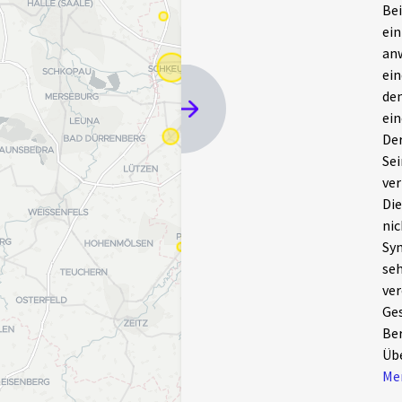
Bei
ein
anw
ein
den
ein
Der
Sei
ver
Die
nic
Syn
seh
ver
Ges
Ber
Üb
Men