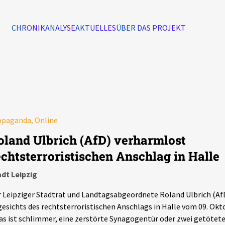
CHRONIK
ANALYSE
AKTUELLES
ÜBER DAS PROJEKT
Alle Ereignisse
7502
Ereignisse
opaganda, Online
Ereignisse
oland Ulbrich (AfD) verharmlost
echtsterroristischen Anschlag in Halle
dt Leipzig
 Leipziger Stadtrat und Landtagsabgeordnete Roland Ulbrich (Af
esichts des rechtsterroristischen Anschlags in Halle vom 09. Okto
s ist schlimmer, eine zerstörte Synagogentür oder zwei getötete