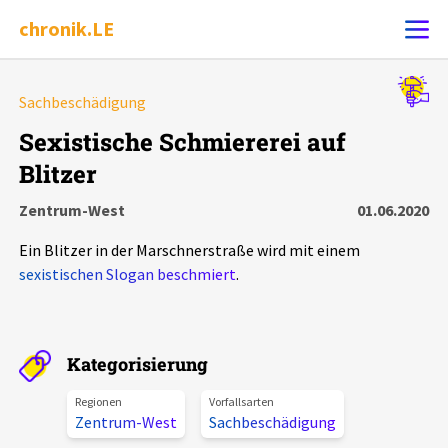
chronik.LE
Alle Ereignisse
Sachbeschädigung
Ereignis melden
7502
Ereignisse
Sexistische Schmiererei auf
Blitzer
Chronik
Ereignisse
Statistik
Zentrum-West
01.06.2020
Exportieren
?
Filter Erklärungen
Dossiers
Ein Blitzer in der Marschnerstraße wird mit einem
sexistischen Slogan beschmiert
.
Leipziger Zustände
Schlaglichter
Kategorisierung
Regionen
Vorfallsarten
Phänomene
Zentrum-West
Sachbeschädigung