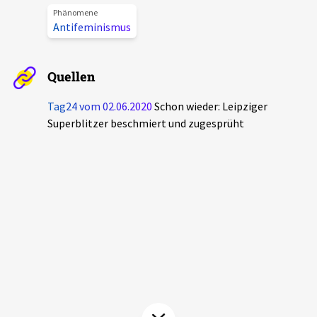
Phänomene
Aktuelles
Antifeminismus
Alle Beiträge
Über uns
Quellen
Veranstaltungen
Projektbeschreibung
Tag24 vom 02.06.2020
Schon wieder: Leipziger
Pressemitteilungen
Superblitzer beschmiert und zugesprüht
Kontakt
Podcasts
Unterstützer_innen
Spenden
chronik.LE in der Presse