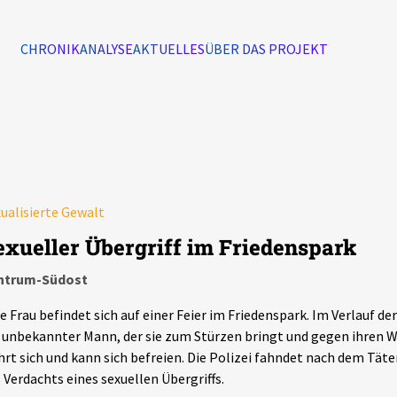
CHRONIK
ANALYSE
AKTUELLES
ÜBER DAS PROJEKT
Alle Ereignisse
7502
Ereignisse
ualisierte Gewalt
Ereignisse
exueller Übergriff im Friedenspark
ntrum-Südost
e Frau befindet sich auf einer Feier im Friedenspark. Im Verlauf de
 unbekannter Mann, der sie zum Stürzen bringt und gegen ihren Wi
rt sich und kann sich befreien. Die Polizei fahndet nach dem Tät
 Verdachts eines sexuellen Übergriffs.