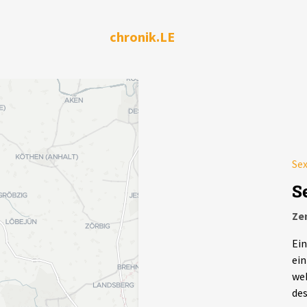
chronik.LE
Sex
S
Ze
Ein
ein
weh
des