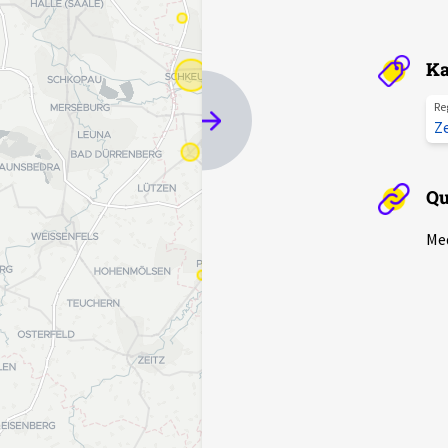
Ka
Re
Z
Qu
Med