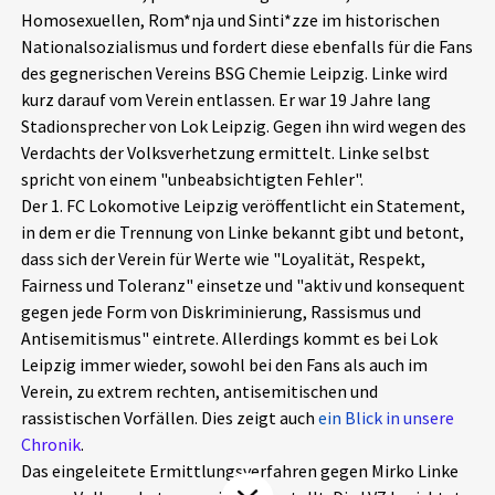
Homosexuellen, Rom*nja und Sinti*zze im historischen
Aktuelles
Nationalsozialismus und fordert diese ebenfalls für die Fans
des gegnerischen Vereins BSG Chemie Leipzig. Linke wird
Alle Beiträge
Über uns
kurz darauf vom Verein entlassen. Er war 19 Jahre lang
Stadionsprecher von Lok Leipzig. Gegen ihn wird wegen des
Veranstaltungen
Verdachts der Volksverhetzung ermittelt. Linke selbst
Projektbeschreibung
Pressemitteilungen
spricht von einem "unbeabsichtigten Fehler".
Kontakt
Der 1. FC Lokomotive Leipzig veröffentlicht ein Statement,
Podcasts
in dem er die Trennung von Linke bekannt gibt und betont,
Unterstützer_innen
dass sich der Verein für Werte wie "Loyalität, Respekt,
Fairness und Toleranz" einsetze und "aktiv und konsequent
Spenden
gegen jede Form von Diskriminierung, Rassismus und
chronik.LE in der Presse
Antisemitismus" eintrete. Allerdings kommt es bei Lok
Leipzig immer wieder, sowohl bei den Fans als auch im
Verein, zu extrem rechten, antisemitischen und
rassistischen Vorfällen. Dies zeigt auch
ein Blick in unsere
Chronik
.
Das eingeleitete Ermittlungsverfahren gegen Mirko Linke