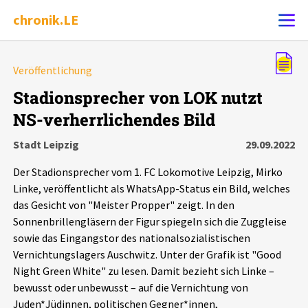
chronik.LE
Alle Ereignisse
Veröffentlichung
Ereignis melden
7502
Ereignisse
Stadionsprecher von LOK nutzt
NS-verherrlichendes Bild
Chronik
Ereignisse
Statistik
Stadt Leipzig
29.09.2022
Exportieren
?
Filter Erklärungen
Dossiers
Der Stadionsprecher vom 1. FC Lokomotive Leipzig, Mirko
Linke, veröffentlicht als WhatsApp-Status ein Bild, welches
Leipziger Zustände
das Gesicht von "Meister Propper" zeigt. In den
Sonnenbrillengläsern der Figur spiegeln sich die Zuggleise
sowie das Eingangstor des nationalsozialistischen
Schlaglichter
Vernichtungslagers Auschwitz. Unter der Grafik ist "Good
Night Green White" zu lesen. Damit bezieht sich Linke –
Phänomene
bewusst oder unbewusst – auf die Vernichtung von
Juden*Jüdinnen, politischen Gegner*innen,