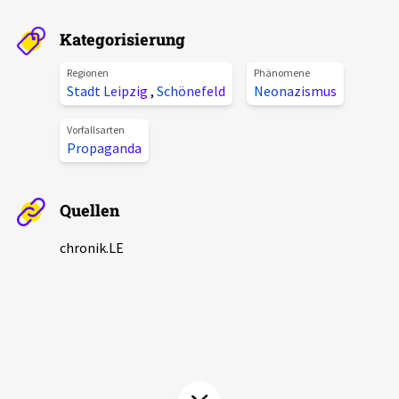
Aktuelles
Kategorisierung
Alle Beiträge
Regionen
Phänomene
Über uns
Stadt Leipzig
,
Schönefeld
Neonazismus
Veranstaltungen
Projektbeschreibung
Vorfallsarten
Pressemitteilungen
Propaganda
Kontakt
Podcasts
Unterstützer_innen
Quellen
Spenden
chronik.LE
chronik.LE in der Presse