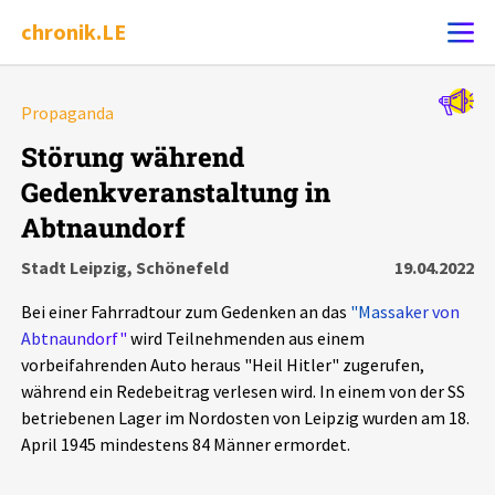
chronik.LE
Alle Ereignisse
Propaganda
Ereignis melden
7502
Ereignisse
Störung während
Gedenkveranstaltung in
Chronik
Ereignisse
Statistik
Abtnaundorf
Exportieren
?
Filter Erklärungen
Dossiers
Stadt Leipzig, Schönefeld
19.04.2022
Bei einer Fahrradtour zum Gedenken an das
"Massaker von
Leipziger Zustände
Abtnaundorf"
wird Teilnehmenden aus einem
vorbeifahrenden Auto heraus "Heil Hitler" zugerufen,
Schlaglichter
während ein Redebeitrag verlesen wird. In einem von der SS
betriebenen Lager im Nordosten von Leipzig wurden am 18.
April 1945 mindestens 84 Männer ermordet.
Phänomene