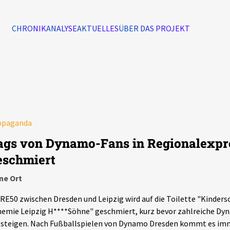
CHRONIK
ANALYSE
AKTUELLES
ÜBER DAS PROJEKT
Alle Ereignisse
7502
Ereignisse
opaganda
Ereignisse
ags von Dynamo-Fans in Regionalexpr
eschmiert
ne Ort
RE50 zwischen Dresden und Leipzig wird auf die Toilette "Kinders
emie Leipzig H****Söhne" geschmiert, kurz bevor zahlreiche Dy
steigen. Nach Fußballspielen von Dynamo Dresden kommt es imm