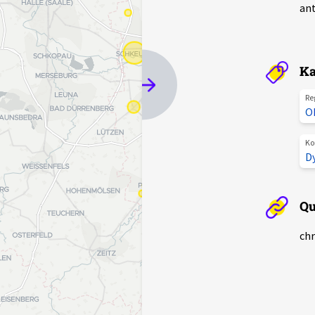
ant
Ka
Re
O
Ko
D
Qu
chr