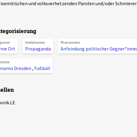
isemitischen und volksverhetzenden Parolen und/oder Schmierer
tegorisierung
gionen
Vorfallsarten
Phänomene
hne Ort
Propaganda
Anfeindung politischer Gegner*inne
ntexte
ynamo Dresden
,
Fußball
ellen
onik.LE