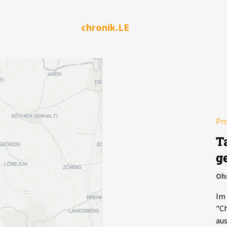
chronik.LE
Pr
T
g
Oh
Im 
"Ch
aus