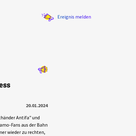
Ereignis melden
Statistik
ess
Exportieren
?
Filter Erklärungen
20.01.2024
chänder Antifa" und
namo-Fans aus der Bahn
er wieder zu rechten,