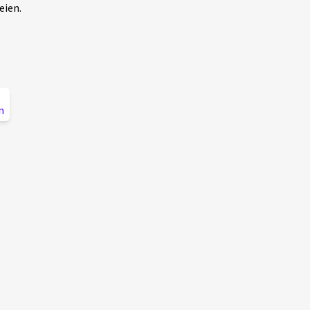
eien.
n