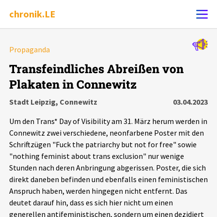
chronik.LE
Alle Ereignisse
Propaganda
Ereignis melden
7502
Ereignisse
Transfeindliches Abreißen von
Plakaten in Connewitz
Chronik
Ereignisse
Statistik
Stadt Leipzig, Connewitz
03.04.2023
Exportieren
?
Filter Erklärungen
Dossiers
Um den Trans* Day of Visibility am 31. März herum werden in
Connewitz zwei verschiedene, neonfarbene Poster mit den
Leipziger Zustände
Schriftzügen "Fuck the patriarchy but not for free" sowie
"nothing feminist about trans exclusion" nur wenige
Stunden nach deren Anbringung abgerissen. Poster, die sich
Schlaglichter
direkt daneben befinden und ebenfalls einen feministischen
Anspruch haben, werden hingegen nicht entfernt. Das
Phänomene
deutet darauf hin, dass es sich hier nicht um einen
generellen antifeministischen, sondern um einen dezidiert