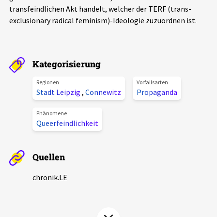
transfeindlichen Akt handelt, welcher der TERF (trans-
Aktuelles
exclusionary radical feminism)-Ideologie zuzuordnen ist.
Alle Beiträge
Über uns
Veranstaltungen
Kategorisierung
Projektbeschreibung
Pressemitteilungen
Regionen
Vorfallsarten
Kontakt
Stadt Leipzig
,
Connewitz
Propaganda
Podcasts
Unterstützer_innen
Phänomene
Queerfeindlichkeit
Spenden
chronik.LE in der Presse
Quellen
chronik.LE