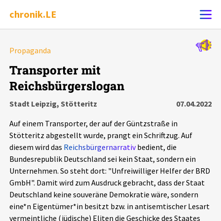
chronik.LE
Alle Ereignisse
Propaganda
Ereignis melden
7502
Ereignisse
Transporter mit
Reichsbürgerslogan
Chronik
Ereignisse
Statistik
Stadt Leipzig, Stötteritz
07.04.2022
Exportieren
?
Filter Erklärungen
Dossiers
Auf einem Transporter, der auf der Güntzstraße in
Stötteritz abgestellt wurde, prangt ein Schriftzug. Auf
Leipziger Zustände
diesem wird das
Reichsbürgernarrativ
bedient, die
Bundesrepublik Deutschland sei kein Staat, sondern ein
Unternehmen. So steht dort: "Unfreiwilliger Helfer der BRD
Schlaglichter
GmbH". Damit wird zum Ausdruck gebracht, dass der Staat
Deutschland keine souveräne Demokratie wäre, sondern
Phänomene
eine*n Eigentümer*in besitzt bzw. in antisemtischer Lesart
vermeintliche (jüdische) Eliten die Geschicke des Staates