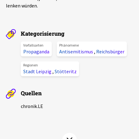
lenken würden.
Aktuelles
Alle Beiträge
Über uns
Kategorisierung
Veranstaltungen
Projektbeschreibung
Vorfallsarten
Phänomene
Pressemitteilungen
Propaganda
Antisemitismus
,
Reichsbürger
Kontakt
Podcasts
Regionen
Unterstützer_innen
Stadt Leipzig
,
Stötteritz
Spenden
Quellen
chronik.LE in der Presse
chronik.LE