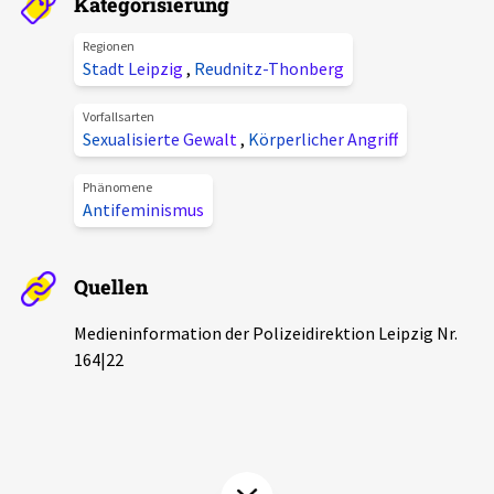
Kategorisierung
Aktuelles
Regionen
Stadt Leipzig
,
Reudnitz-Thonberg
Alle Beiträge
Über uns
Vorfallsarten
Veranstaltungen
Sexualisierte Gewalt
,
Körperlicher Angriff
Projektbeschreibung
Pressemitteilungen
Phänomene
Kontakt
Antifeminismus
Podcasts
Unterstützer_innen
Quellen
Spenden
chronik.LE in der Presse
Medieninformation der Polizeidirektion Leipzig Nr.
164|22