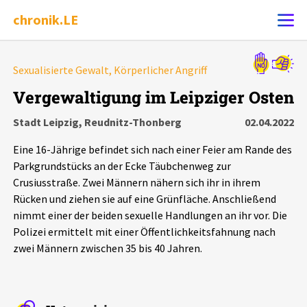
chronik.LE
Alle Ereignisse
Sexualisierte Gewalt, Körperlicher Angriff
Ereignis melden
7502
Ereignisse
Vergewaltigung im Leipziger Osten
Stadt Leipzig, Reudnitz-Thonberg
02.04.2022
Chronik
Ereignisse
Statistik
Eine 16-Jährige befindet sich nach einer Feier am Rande des
Exportieren
?
Filter Erklärungen
Dossiers
Parkgrundstücks an der Ecke Täubchenweg zur
Crusiusstraße. Zwei Männern nähern sich ihr in ihrem
Rücken und ziehen sie auf eine Grünfläche. Anschließend
Leipziger Zustände
nimmt einer der beiden sexuelle Handlungen an ihr vor. Die
Polizei ermittelt mit einer Öffentlichkeitsfahnung nach
Schlaglichter
zwei Männern zwischen 35 bis 40 Jahren.
Phänomene