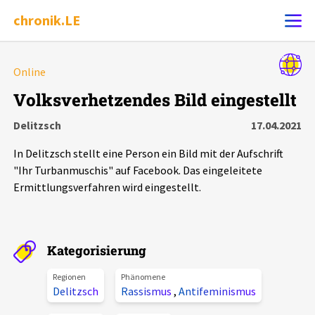
chronik.LE
Alle Ereignisse
Online
Ereignis melden
7502
Ereignisse
Volksverhetzendes Bild eingestellt
Delitzsch
17.04.2021
Chronik
Ereignisse
Statistik
In Delitzsch stellt eine Person ein Bild mit der Aufschrift
Exportieren
?
Filter Erklärungen
Dossiers
"Ihr Turbanmuschis" auf Facebook. Das eingeleitete
Ermittlungsverfahren wird eingestellt.
Leipziger Zustände
Schlaglichter
Kategorisierung
Regionen
Phänomene
Phänomene
Delitzsch
Rassismus
,
Antifeminismus