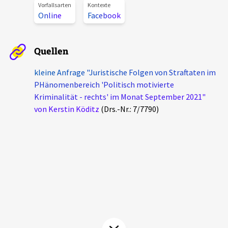
Vorfallsarten
Kontexte
Aktuelles
Online
Facebook
Alle Beiträge
Über uns
Quellen
Veranstaltungen
Projektbeschreibung
kleine Anfrage "Juristische Folgen von Straftaten im
Pressemitteilungen
PHänomenbereich 'Politisch motivierte
Kontakt
Kriminalität - rechts' im Monat September 2021"
Podcasts
von Kerstin Köditz
(Drs.-Nr.: 7/7790)
Unterstützer_innen
Spenden
chronik.LE in der Presse