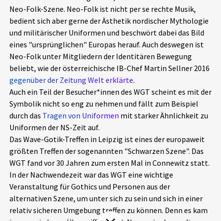
Neo-Folk-Szene. Neo-Folk ist nicht per se rechte Musik,
Aktuelles
bedient sich aber gerne der Ästhetik nordischer Mythologie
und militärischer Uniformen und beschwört dabei das Bild
Alle Beiträge
Über uns
eines "ursprünglichen" Europas herauf. Auch deswegen ist
Neo-Folk unter Mitgliedern der Identitären Bewegung
Veranstaltungen
beliebt, wie der österreichische IB-Chef Martin Sellner 2016
Projektbeschreibung
Pressemitteilungen
gegenüber der Zeitung Welt erklärte
.
Kontakt
Auch ein Teil der Besucher*innen des WGT scheint es mit der
Podcasts
Symbolik nicht so eng zu nehmen und fällt zum Beispiel
Unterstützer_innen
durch das
Tragen von Uniformen
mit starker Ähnlichkeit zu
Uniformen der NS-Zeit auf.
Spenden
Das Wave-Gotik-Treffen in Leipzig ist eines der europaweit
chronik.LE in der Presse
größten Treffen der sogenannten "Schwarzen Szene". Das
WGT fand vor 30 Jahren zum ersten Mal in Connewitz statt.
In der Nachwendezeit war das WGT eine wichtige
Veranstaltung für Gothics und Personen aus der
alternativen Szene, um unter sich zu sein und sich in einer
relativ sicheren Umgebung treffen zu können. Denn es kam