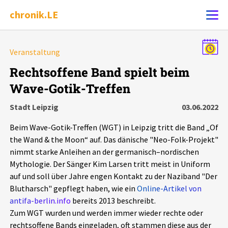
chronik.LE
Alle Ereignisse
Veranstaltung
Ereignis melden
7502
Ereignisse
Rechtsoffene Band spielt beim
Wave-Gotik-Treffen
Chronik
Ereignisse
Statistik
Stadt Leipzig
03.06.2022
Exportieren
?
Filter Erklärungen
Dossiers
Beim Wave-Gotik-Treffen (WGT) in Leipzig tritt die Band „Of
the Wand & the Moon“ auf. Das dänische "Neo-Folk-Projekt"
Leipziger Zustände
nimmt starke Anleihen an der ger­ma­nisch–nor­di­schen
Mythologie. Der Sänger Kim Larsen tritt meist in Uniform
auf und soll über Jahre engen Kontakt zu der Naziband "Der
Schlaglichter
Blutharsch" gepflegt haben, wie ein
Online-Artikel von
antifa-berlin.info
bereits 2013 beschreibt.
Phänomene
Zum WGT wurden und werden immer wieder rechte oder
rechtsoffene Bands eingeladen, oft stammen diese aus der