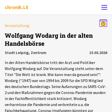
chronik.LE
Alle Ereignisse
Veranstaltung
Ereignis melden
7502
Ereignisse
Wolfgang Wodarg in der alten
Handelsbörse
Chronik
Ereignisse
Statistik
Stadt Leipzig, Zentrum
15.03.2026
Exportieren
?
Filter Erklärungen
Dossiers
In der Alten Handelsbörse tritt der Arzt und Politiker
Wolfgang Wodarg auf. Die Veranstaltung steht unter dem
Leipziger Zustände
Titel "Die Welt ist krank. Wie kann man da gesund sein?".
Wodarg (*1947) war von 1994 bis 2009 für die SPD Mitglied
des deutschen Bundestags. Seine Äußerungen zu SARS-CoV-
Schlaglichter
2 und den Maßnahmen gegen die Corona-Pandemie wurden
in der Fachöffentlichkeit stark kritisiert. Wodarg
Phänomene
verharmlose die Pandemie und verbreitete u.a. die
Falschbehauptung, Corona-Impfungen könnten zur