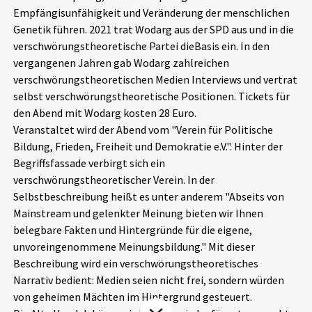
Empfängisunfähigkeit und Veränderung der menschlichen
Aktuelles
Genetik führen. 2021 trat Wodarg aus der SPD aus und in die
verschwörungstheoretische Partei dieBasis ein. In den
Alle Beiträge
Über uns
vergangenen Jahren gab Wodarg zahlreichen
verschwörungstheoretischen Medien Interviews und vertrat
Veranstaltungen
selbst verschwörungstheoretische Positionen. Tickets für
Projektbeschreibung
Pressemitteilungen
den Abend mit Wodarg kosten 28 Euro.
Kontakt
Veranstaltet wird der Abend vom "Verein für Politische
Podcasts
Bildung, Frieden, Freiheit und Demokratie e.V.". Hinter der
Unterstützer_innen
Begriffsfassade verbirgt sich ein
verschwörungstheoretischer Verein. In der
Spenden
Selbstbeschreibung heißt es unter anderem "Abseits von
chronik.LE in der Presse
Mainstream und gelenkter Meinung bieten wir Ihnen
belegbare Fakten und Hintergründe für die eigene,
unvoreingenommene Meinungsbildung." Mit dieser
Beschreibung wird ein verschwörungstheoretisches
Narrativ bedient: Medien seien nicht frei, sondern würden
von geheimen Mächten im Hintergrund gesteuert.