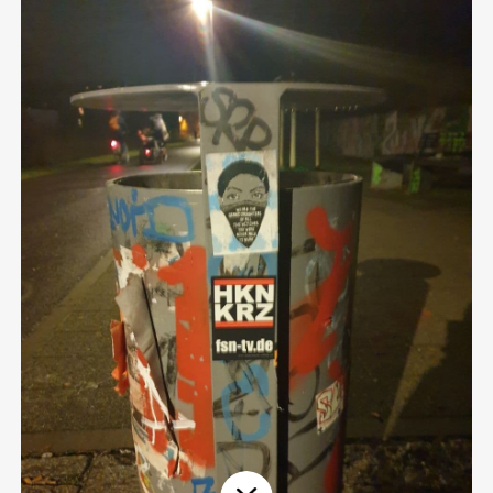
Aktuelles
Alle Beiträge
Über uns
Veranstaltungen
Projektbeschreibung
Pressemitteilungen
Kontakt
Podcasts
Unterstützer_innen
Spenden
chronik.LE in der Presse