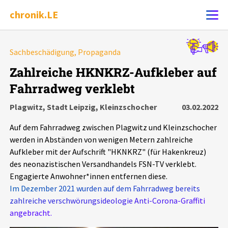
chronik.LE
Alle Ereignisse
Sachbeschädigung, Propaganda
Ereignis melden
7502
Ereignisse
Zahlreiche HKNKRZ-Aufkleber auf
Fahrradweg verklebt
Chronik
Ereignisse
Statistik
Plagwitz, Stadt Leipzig, Kleinzschocher
03.02.2022
Exportieren
?
Filter Erklärungen
Dossiers
Auf dem Fahrradweg zwischen Plagwitz und Kleinzschocher
werden in Abständen von wenigen Metern zahlreiche
Leipziger Zustände
Aufkleber mit der Aufschrift "HKNKRZ" (für Hakenkreuz)
des neonazistischen Versandhandels FSN-TV verklebt.
Engagierte Anwohner*innen entfernen diese.
Schlaglichter
Im Dezember 2021 wurden auf dem Fahrradweg bereits
zahlreiche verschwörungsideologie Anti-Corona-Graffiti
Phänomene
angebracht.